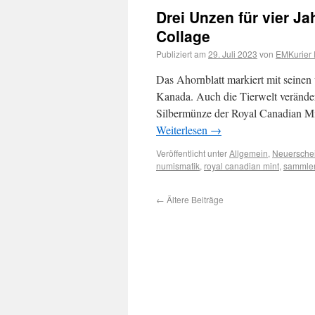
Drei Unzen für vier J
Collage
Publiziert am
29. Juli 2023
von
EMKurier 
Das Ahornblatt markiert mit seinen 
Kanada. Auch die Tierwelt verändert
Silbermünze der Royal Canadian Mi
Weiterlesen
→
Veröffentlicht unter
Allgemein
,
Neuersche
numismatik
,
royal canadian mint
,
sammle
←
Ältere Beiträge