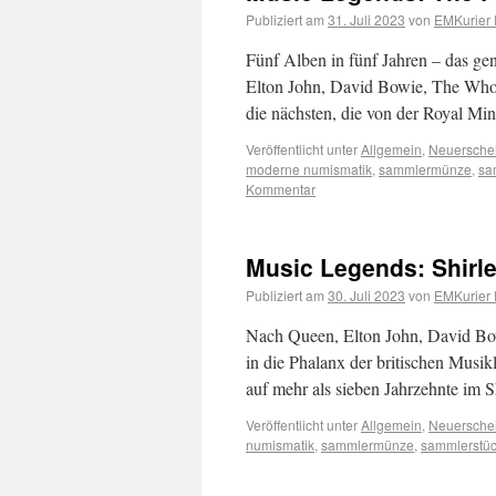
Publiziert am
31. Juli 2023
von
EMKurier 
Fünf Alben in fünf Jahren – das g
Elton John, David Bowie, The Who,
die nächsten, die von der Royal M
Veröffentlicht unter
Allgemein
,
Neuersche
moderne numismatik
,
sammlermünze
,
sa
Kommentar
Music Legends: Shirl
Publiziert am
30. Juli 2023
von
EMKurier 
Nach Queen, Elton John, David Bow
in die Phalanx der britischen Musik
auf mehr als sieben Jahrzehnte im
Veröffentlicht unter
Allgemein
,
Neuersche
numismatik
,
sammlermünze
,
sammlerstü