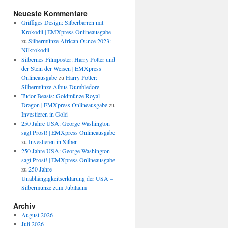
Neueste Kommentare
Griffiges Design: Silberbarren mit
Krokodil | EMXpress Onlineausgabe
zu
Silbermünze African Ounce 2023:
Nilkrokodil
Silbernes Filmposter: Harry Potter und
der Stein der Weisen | EMXpress
Onlineausgabe
zu
Harry Potter:
Silbermünze Albus Dumbledore
Tudor Beasts: Goldmünze Royal
Dragon | EMXpress Onlineausgabe
zu
Investieren in Gold
250 Jahre USA: George Washington
sagt Prost! | EMXpress Onlineausgabe
zu
Investieren in Silber
250 Jahre USA: George Washington
sagt Prost! | EMXpress Onlineausgabe
zu
250 Jahre
Unabhängigkeitserklärung der USA –
Silbermünze zum Jubiläum
Archiv
August 2026
Juli 2026