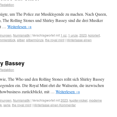
Redaktion
enügte, um The Police zur Musiklegende zu machen. Nach Queen,
 The Rolling Stones und Shirley Bassey sind die drei Musiker
int …
Weiterlesen
→
inungen
,
Numismatik
|
Verschlagwortet mit
1 oz
,
1 unze
,
2023
,
koloriert
,
mmlerstück
,
silber
,
silbermünze
,
the royal mint
|
Hinterlasse einen
ey Bassey
Redaktion
ie, The Who und den Rolling Stones reiht sich Shirley Bassey
legenden ein. Die Royal Mint ehrt die Waliserin, die inzwischen
 Showbusiness zurückblickt, mit …
Weiterlesen
→
inungen
,
Numismatik
|
Verschlagwortet mit
2023
,
kupfer-nickel
,
moderne
ck
,
serie
,
the royal mint
|
Hinterlasse einen Kommentar