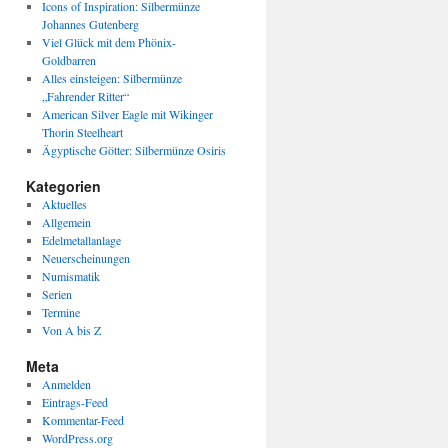
Icons of Inspiration: Silbermünze
Johannes Gutenberg
Viel Glück mit dem Phönix-
Goldbarren
Alles einsteigen: Silbermünze
„Fahrender Ritter“
American Silver Eagle mit Wikinger
Thorin Steelheart
Ägyptische Götter: Silbermünze Osiris
Kategorien
Aktuelles
Allgemein
Edelmetallanlage
Neuerscheinungen
Numismatik
Serien
Termine
Von A bis Z
Meta
Anmelden
Eintrags-Feed
Kommentar-Feed
WordPress.org