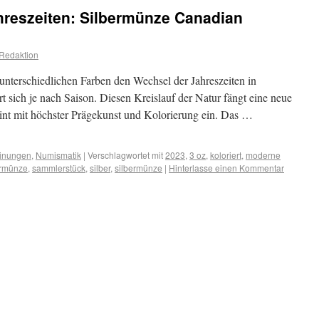
ahreszeiten: Silbermünze Canadian
Redaktion
unterschiedlichen Farben den Wechsel der Jahreszeiten in
 sich je nach Saison. Diesen Kreislauf der Natur fängt eine neue
nt mit höchster Prägekunst und Kolorierung ein. Das …
inungen
,
Numismatik
|
Verschlagwortet mit
2023
,
3 oz
,
koloriert
,
moderne
rmünze
,
sammlerstück
,
silber
,
silbermünze
|
Hinterlasse einen Kommentar