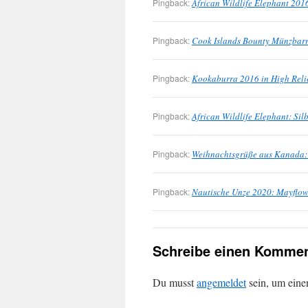
Pingback:
African Wildlife Elephant 201
Pingback:
Cook Islands Bounty Münzbar
Pingback:
Kookaburra 2016 in High Reli
Pingback:
African Wildlife Elephant: Si
Pingback:
Weihnachtsgrüße aus Kanada:
Pingback:
Nautische Unze 2020: Mayflow
Schreibe einen Kommen
Du musst
angemeldet
sein, um ein