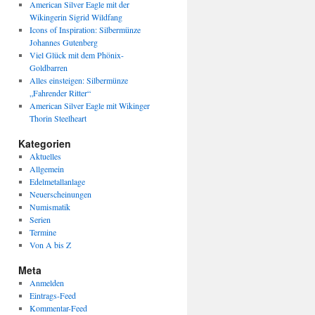
American Silver Eagle mit der
Wikingerin Sigrid Wildfang
Icons of Inspiration: Silbermünze
Johannes Gutenberg
Viel Glück mit dem Phönix-
Goldbarren
Alles einsteigen: Silbermünze
„Fahrender Ritter“
American Silver Eagle mit Wikinger
Thorin Steelheart
Kategorien
Aktuelles
Allgemein
Edelmetallanlage
Neuerscheinungen
Numismatik
Serien
Termine
Von A bis Z
Meta
Anmelden
Eintrags-Feed
Kommentar-Feed