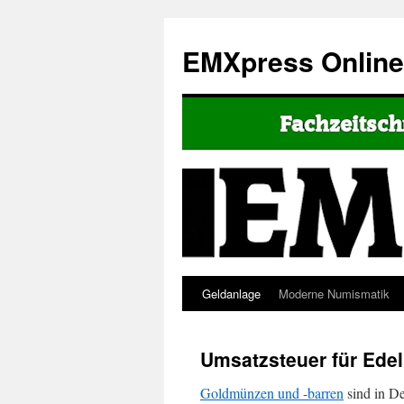
EMXpress Onlin
Geldanlage
Moderne Numismatik
Umsatzsteuer für Edel
Goldmünzen und -barren
sind in De