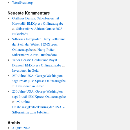
WordPress.org
Neueste Kommentare
Griffiges Design: Silberbarren mit
Krokodil | EMXpress Onlineausgabe
zu
Silbermünze African Ounce 2023:
Nilkrokodil
Silbernes Filmposter: Harry Potter und
der Stein der Weisen | EMXpress
Onlineausgabe
zu
Harry Potter:
Silbermünze Albus Dumbledore
Tudor Beasts: Goldmünze Royal
Dragon | EMXpress Onlineausgabe
zu
Investieren in Gold
250 Jahre USA: George Washington
sagt Prost! | EMXpress Onlineausgabe
zu
Investieren in Silber
250 Jahre USA: George Washington
sagt Prost! | EMXpress Onlineausgabe
zu
250 Jahre
Unabhängigkeitserklärung der USA –
Silbermünze zum Jubiläum
Archiv
August 2026