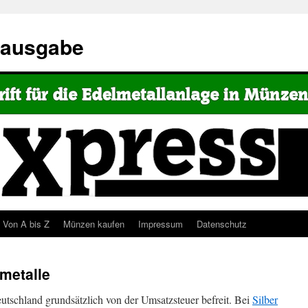
eausgabe
Von A bis Z
Münzen kaufen
Impressum
Datenschutz
metalle
utschland grundsätzlich von der Umsatzsteuer befreit. Bei
Silber