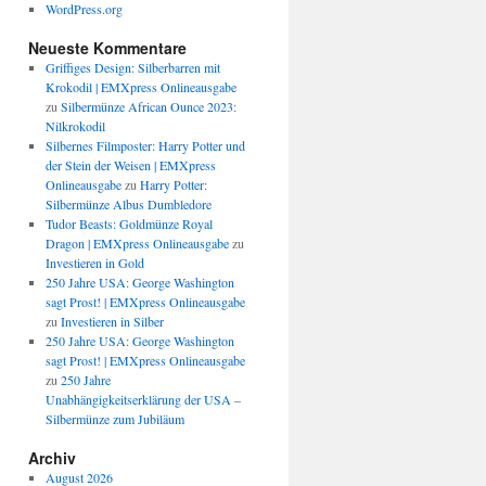
WordPress.org
Neueste Kommentare
Griffiges Design: Silberbarren mit
Krokodil | EMXpress Onlineausgabe
zu
Silbermünze African Ounce 2023:
Nilkrokodil
Silbernes Filmposter: Harry Potter und
der Stein der Weisen | EMXpress
Onlineausgabe
zu
Harry Potter:
Silbermünze Albus Dumbledore
Tudor Beasts: Goldmünze Royal
Dragon | EMXpress Onlineausgabe
zu
Investieren in Gold
250 Jahre USA: George Washington
sagt Prost! | EMXpress Onlineausgabe
zu
Investieren in Silber
250 Jahre USA: George Washington
sagt Prost! | EMXpress Onlineausgabe
zu
250 Jahre
Unabhängigkeitserklärung der USA –
Silbermünze zum Jubiläum
Archiv
August 2026