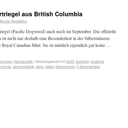
triegel aus British Columbia
Kurier Redaktion
riegel (Pacific Dogwood) auch noch im September. Die offizielle
ist nicht nur deshalb eine Besonderheit in der Silbermünzen-
 Royal Canadian Mint: Sie ist nämlich eigentlich gar keine …
inungen
,
Numismatik
|
Verschlagwortet mit
2020
,
koloriert
,
moderne
rmünze
,
sammlerstück
,
serie
,
silber
,
silbermünze
|
3 Kommentare