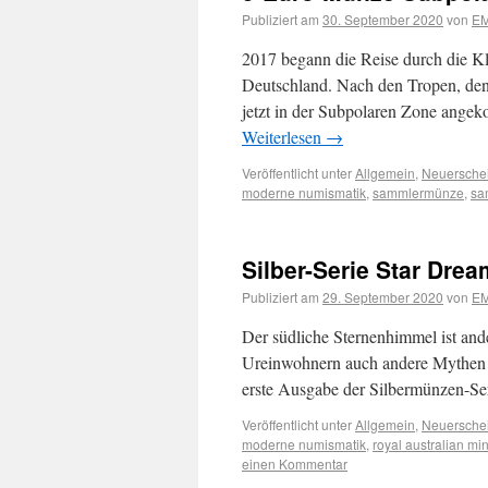
Publiziert am
30. September 2020
von
EM
2017 begann die Reise durch die 
Deutschland. Nach den Tropen, den
jetzt in der Subpolaren Zone ange
Weiterlesen
→
Veröffentlicht unter
Allgemein
,
Neuersche
moderne numismatik
,
sammlermünze
,
sa
Silber-Serie Star Drea
Publiziert am
29. September 2020
von
EM
Der südliche Sternenhimmel ist ande
Ureinwohnern auch andere Mythen u
erste Ausgabe der Silbermünzen-S
Veröffentlicht unter
Allgemein
,
Neuersche
moderne numismatik
,
royal australian min
einen Kommentar