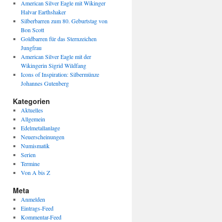
American Silver Eagle mit Wikinger
Halvar Earthshaker
Silberbarren zum 80. Geburtstag von
Bon Scott
Goldbarren für das Sternzeichen
Jungfrau
American Silver Eagle mit der
Wikingerin Sigrid Wildfang
Icons of Inspiration: Silbermünze
Johannes Gutenberg
Kategorien
Aktuelles
Allgemein
Edelmetallanlage
Neuerscheinungen
Numismatik
Serien
Termine
Von A bis Z
Meta
Anmelden
Eintrags-Feed
Kommentar-Feed