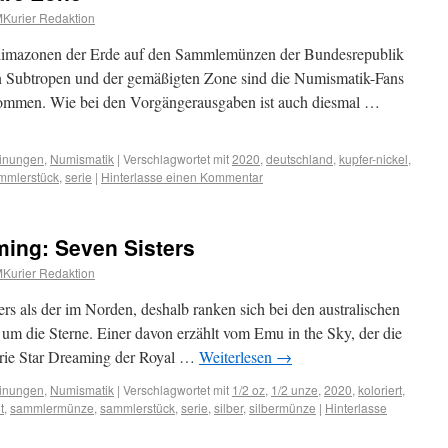
Kurier Redaktion
Klimazonen der Erde auf den Sammlemünzen der Bundesrepublik
 Subtropen und der gemäßigten Zone sind die Numismatik-Fans
kommen. Wie bei den Vorgängerausgaben ist auch diesmal …
inungen
,
Numismatik
|
Verschlagwortet mit
2020
,
deutschland
,
kupfer-nickel
,
mmlerstück
,
serie
|
Hinterlasse einen Kommentar
ming: Seven Sisters
Kurier Redaktion
rs als der im Norden, deshalb ranken sich bei den australischen
m die Sterne. Einer davon erzählt vom Emu in the Sky, der die
erie Star Dreaming der Royal …
Weiterlesen
→
inungen
,
Numismatik
|
Verschlagwortet mit
1/2 oz
,
1/2 unze
,
2020
,
koloriert
,
t
,
sammlermünze
,
sammlerstück
,
serie
,
silber
,
silbermünze
|
Hinterlasse