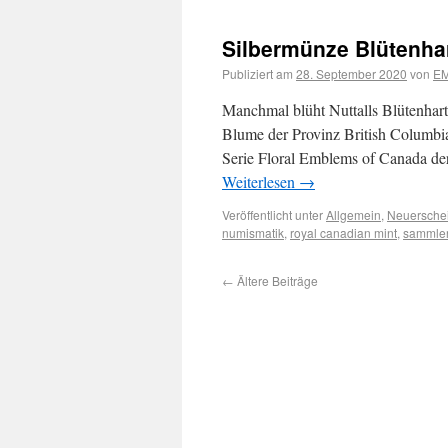
Silbermünze Blütenhar
Publiziert am
28. September 2020
von
EM
Manchmal blüht Nuttalls Blütenhart
Blume der Provinz British Columbia 
Serie Floral Emblems of Canada der
Weiterlesen
→
Veröffentlicht unter
Allgemein
,
Neuersche
numismatik
,
royal canadian mint
,
sammle
←
Ältere Beiträge