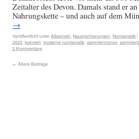
Zeitalter des Devon. Damals stand er an 
Nahrungskette – und auch auf dem M
→
Veröffentlicht unter
Allgemein
,
Neuerscheinungen
,
Numismatik
|
2023
,
koloriert
,
moderne numismatik
,
sammlermünze
,
sammlers
2 Kommentare
←
Ältere Beiträge