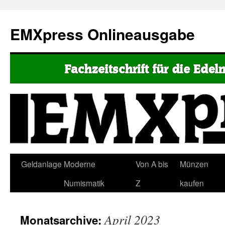
EMXpress Onlineausgabe
Geldanlage
Moderne
Von A bis
Münzen
Numismatik
Z
kaufen
April 2023
Monatsarchive: