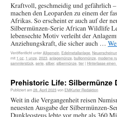
Kraftvoll, geschmeidig und gefährlich –
machen den Leoparden zu einem der fas
Afrikas. So erscheint er auch auf der n
Silbermünzen-Serie African Wildlife L
lebensechte Motiv verleiht der Anlagem
Anziehungskraft, die sicher auch …
Wei
Veröffentlicht unter
Allgemein
,
Edelmetallanlage
,
Neuerscheinu
mit
1 oz
,
1 unze
,
2023
,
anlagemünze
,
bullionmünze
,
moderne n
sammlerstück
,
serie
,
silber
,
silbermünze
,
tier
|
Hinterlasse eine
Prehistoric Life: Silbermünze
Publiziert am
28. April 2023
von
EMKurier Redaktion
Weit in die Vergangenheit reisen Numis
neuesten Ausgabe der Silbermünzen-Seri
Dunkleosteus lebte vor mehr als 360 Mi