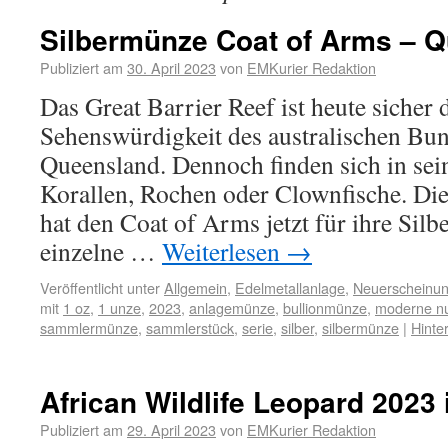
Silbermünze Coat of Arms – 
Publiziert am
30. April 2023
von
EMKurier Redaktion
Das Great Barrier Reef ist heute sicher
Sehenswürdigkeit des australischen Bun
Queensland. Dennoch finden sich in se
Korallen, Rochen oder Clownfische. Die
hat den Coat of Arms jetzt für ihre Sil
einzelne …
Weiterlesen
→
Veröffentlicht unter
Allgemein
,
Edelmetallanlage
,
Neuerscheinu
mit
1 oz
,
1 unze
,
2023
,
anlagemünze
,
bullionmünze
,
moderne n
sammlermünze
,
sammlerstück
,
serie
,
silber
,
silbermünze
|
Hinte
African Wildlife Leopard 2023 
Publiziert am
29. April 2023
von
EMKurier Redaktion