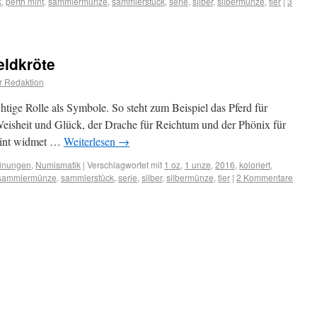
k
,
perth mint
,
sammlermünze
,
sammlerstück
,
serie
,
silber
,
silbermünze
,
tier
|
3
eldkröte
r Redaktion
htige Rolle als Symbole. So steht zum Beispiel das Pferd für
 Weisheit und Glück, der Drache für Reichtum und der Phönix für
int widmet …
Weiterlesen
→
inungen
,
Numismatik
|
Verschlagwortet mit
1 oz
,
1 unze
,
2016
,
koloriert
,
sammlermünze
,
sammlerstück
,
serie
,
silber
,
silbermünze
,
tier
|
2 Kommentare