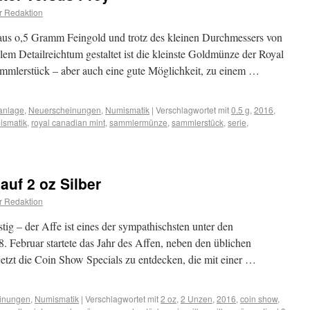
r Redaktion
 aus o,5 Gramm Feingold und trotz des kleinen Durchmessers von
lem Detailreichtum gestaltet ist die kleinste Goldmünze der Royal
mmlerstück – aber auch eine gute Möglichkeit, zu einem …
anlage
,
Neuerscheinungen
,
Numismatik
|
Verschlagwortet mit
0.5 g
,
2016
,
ismatik
,
royal canadian mint
,
sammlermünze
,
sammlerstück
,
serie
,
 auf 2 oz Silber
r Redaktion
ustig – der Affe ist eines der sympathischsten unter den
. Februar startete das Jahr des Affen, neben den üblichen
jetzt die Coin Show Specials zu entdecken, die mit einer …
inungen
,
Numismatik
|
Verschlagwortet mit
2 oz
,
2 Unzen
,
2016
,
coin show
,