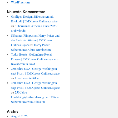
WordPress.org
Neueste Kommentare
Griffiges Design: Silberbarren mit
Krokodil | EMXpress Onlineausgabe
zu
Silbermünze African Ounce 2023:
Nilkrokodil
Silbernes Filmposter: Harry Potter und
der Stein der Weisen | EMXpress
Onlineausgabe
zu
Harry Potter:
Silbermünze Albus Dumbledore
Tudor Beasts: Goldmünze Royal
Dragon | EMXpress Onlineausgabe
zu
Investieren in Gold
250 Jahre USA: George Washington
sagt Prost! | EMXpress Onlineausgabe
zu
Investieren in Silber
250 Jahre USA: George Washington
sagt Prost! | EMXpress Onlineausgabe
zu
250 Jahre
Unabhängigkeitserklärung der USA –
Silbermünze zum Jubiläum
Archiv
August 2026