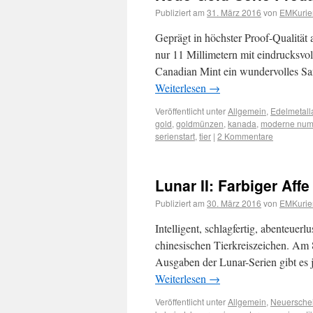
Publiziert am
31. März 2016
von
EMKurie
Geprägt in höchster Proof-Qualität
nur 11 Millimetern mit eindrucksvol
Canadian Mint ein wundervolles Sa
Weiterlesen
→
Veröffentlicht unter
Allgemein
,
Edelmetall
gold
,
goldmünzen
,
kanada
,
moderne num
serienstart
,
tier
|
2 Kommentare
Lunar II: Farbiger Affe
Publiziert am
30. März 2016
von
EMKurie
Intelligent, schlagfertig, abenteuerl
chinesischen Tierkreiszeichen. Am 8
Ausgaben der Lunar-Serien gibt es 
Weiterlesen
→
Veröffentlicht unter
Allgemein
,
Neuersche