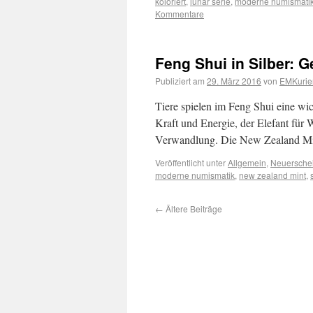
koloriert
,
lunar serie
,
moderne numismati
Kommentare
Feng Shui in Silber: G
Publiziert am
29. März 2016
von
EMKurie
Tiere spielen im Feng Shui eine wic
Kraft und Energie, der Elefant für
Verwandlung. Die New Zealand M
Veröffentlicht unter
Allgemein
,
Neuersche
moderne numismatik
,
new zealand mint
,
←
Ältere Beiträge