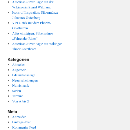
American Silver Eagle mit der
Wikingerin Sigrid Wildfang
Icons of Inspiration: Silbermünze
Johannes Gutenberg
Viel Glück mit dem Phönix-
Goldbarren
Alles einsteigen: Silbermünze
„Fahrender Ritter“
American Silver Eagle mit Wikinger
Thorin Steelheart
Kategorien
Aktuelles
Allgemein
Edelmetallanlage
Neuerscheinungen
Numismatik
Serien
Termine
Von A bis Z
Meta
Anmelden
Eintrags-Feed
Kommentar-Feed