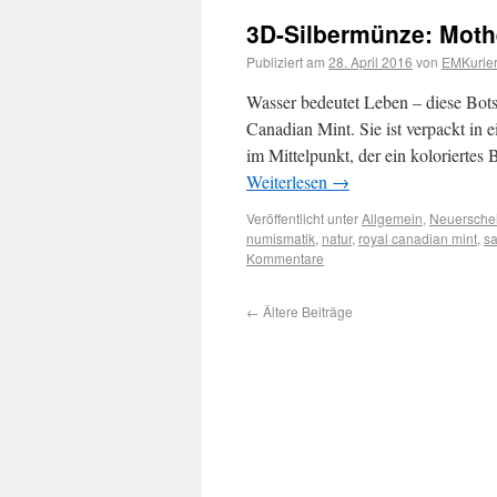
3D-Silbermünze: Moth
Publiziert am
28. April 2016
von
EMKurier
Wasser bedeutet Leben – diese Bots
Canadian Mint. Sie ist verpackt in
im Mittelpunkt, der ein koloriertes
Weiterlesen
→
Veröffentlicht unter
Allgemein
,
Neuersche
numismatik
,
natur
,
royal canadian mint
,
s
Kommentare
←
Ältere Beiträge