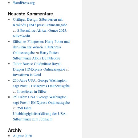
WordPress.org
Neueste Kommentare
Griffiges Design: Silberbarren mit
Krokodil | EMXpress Onlineausgabe
zu
Silbermünze African Ounce 2023:
Nilkrokodil
Silbernes Filmposter: Harry Potter und
der Stein der Weisen | EMXpress
Onlineausgabe
zu
Harry Potter:
Silbermünze Albus Dumbledore
Tudor Beasts: Goldmünze Royal
Dragon | EMXpress Onlineausgabe
zu
Investieren in Gold
250 Jahre USA: George Washington
sagt Prost! | EMXpress Onlineausgabe
zu
Investieren in Silber
250 Jahre USA: George Washington
sagt Prost! | EMXpress Onlineausgabe
zu
250 Jahre
Unabhängigkeitserklärung der USA –
Silbermünze zum Jubiläum
Archiv
August 2026