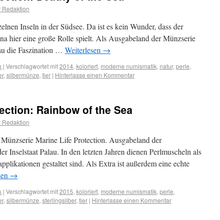
 Redaktion
zelnen Inseln in der Südsee. Da ist es kein Wunder, dass der
na hier eine große Rolle spielt. Als Ausgabeland der Münzserie
lau die Faszination …
Weiterlesen
→
k
|
Verschlagwortet mit
2014
,
koloriert
,
moderne numismatik
,
natur
,
perle
,
er
,
silbermünze
,
tier
|
Hinterlasse einen Kommentar
tection: Rainbow of the Sea
 Redaktion
e Münzserie Marine Life Protection. Ausgabeland der
der Inselstaat Palau. In den letzten Jahren dienen Perlmuscheln als
pplikationen gestaltet sind. Als Extra ist außerdem eine echte
sen
→
k
|
Verschlagwortet mit
2015
,
koloriert
,
moderne numismatik
,
perle
,
er
,
silbermünze
,
sterlingsilber
,
tier
|
Hinterlasse einen Kommentar