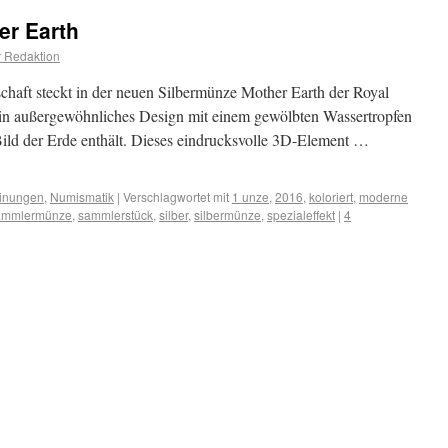
er Earth
 Redaktion
chaft steckt in der neuen Silbermünze Mother Earth der Royal
 ein außergewöhnliches Design mit einem gewölbten Wassertropfen
 Bild der Erde enthält. Dieses eindrucksvolle 3D-Element …
inungen
,
Numismatik
|
Verschlagwortet mit
1 unze
,
2016
,
koloriert
,
moderne
ammlermünze
,
sammlerstück
,
silber
,
silbermünze
,
spezialeffekt
|
4