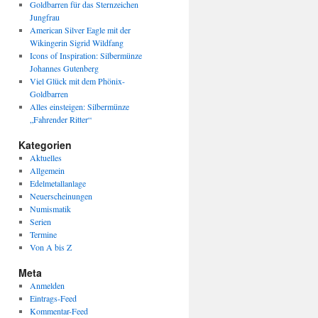
Goldbarren für das Sternzeichen
Jungfrau
American Silver Eagle mit der
Wikingerin Sigrid Wildfang
Icons of Inspiration: Silbermünze
Johannes Gutenberg
Viel Glück mit dem Phönix-
Goldbarren
Alles einsteigen: Silbermünze
„Fahrender Ritter“
Kategorien
Aktuelles
Allgemein
Edelmetallanlage
Neuerscheinungen
Numismatik
Serien
Termine
Von A bis Z
Meta
Anmelden
Eintrags-Feed
Kommentar-Feed