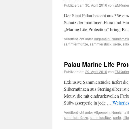
Publiziert am
30. April 2016
von
EMKurier
Der Staat Palau besteht aus 356 ein
Schutz der maritimen Flora und Fau
„Marine Life Protection“ bringt Pa
Veröffentlicht unter
Allgemein
,
Numismati
sammlermünze
,
sammlerstück
,
serie
,
silb
Palau Marine Life Pro
Publiziert am
29. April 2016
von
EMKurier
Exklusive Sammlerstücke liefert di
Silbermünzen aus Sterlingsilber ist 
Motiv, die mit eindrucksvollen Farba
Süßwasserperle in jede …
Weiterle
Veröffentlicht unter
Allgemein
,
Numismati
sammlermünze
,
sammlerstück
,
serie
,
silb