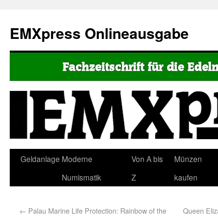
EMXpress Onlineausgabe
Geldanlage
Moderne
Von A bis
Münzen
Numismatik
Z
kaufen
←
Palau Marine Life Protection: Rainbow of the
Queen Eliz