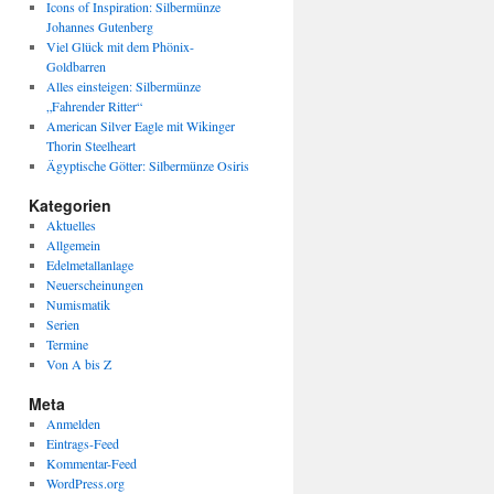
Icons of Inspiration: Silbermünze
Johannes Gutenberg
Viel Glück mit dem Phönix-
Goldbarren
Alles einsteigen: Silbermünze
„Fahrender Ritter“
American Silver Eagle mit Wikinger
Thorin Steelheart
Ägyptische Götter: Silbermünze Osiris
Kategorien
Aktuelles
Allgemein
Edelmetallanlage
Neuerscheinungen
Numismatik
Serien
Termine
Von A bis Z
Meta
Anmelden
Eintrags-Feed
Kommentar-Feed
WordPress.org