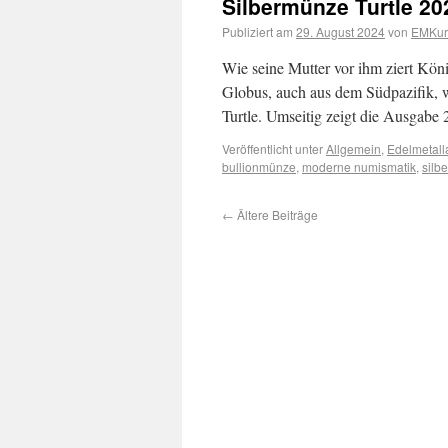
Silbermünze Turtle 20
Publiziert am
29. August 2024
von
EMKuri
Wie seine Mutter vor ihm ziert Kön
Globus, auch aus dem Südpazifik, w
Turtle. Umseitig zeigt die Ausgabe
Veröffentlicht unter
Allgemein
,
Edelmetall
bullionmünze
,
moderne numismatik
,
silbe
←
Ältere Beiträge