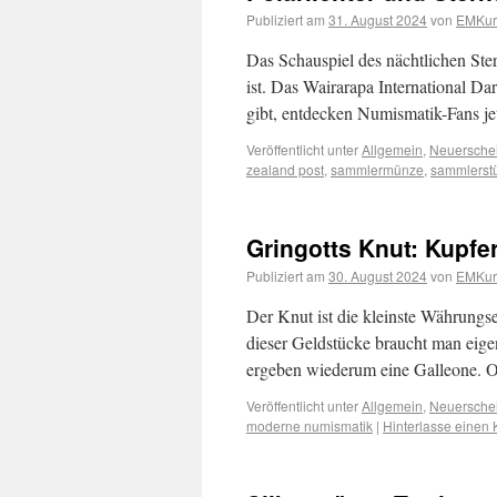
Publiziert am
31. August 2024
von
EMKuri
Das Schauspiel des nächtlichen Ste
ist. Das Wairarapa International Da
gibt, entdecken Numismatik-Fans j
Veröffentlicht unter
Allgemein
,
Neuersche
zealand post
,
sammlermünze
,
sammlerst
Gringotts Knut: Kupfe
Publiziert am
30. August 2024
von
EMKuri
Der Knut ist die kleinste Währungse
dieser Geldstücke braucht man eigen
ergeben wiederum eine Galleone. O
Veröffentlicht unter
Allgemein
,
Neuersche
moderne numismatik
|
Hinterlasse einen