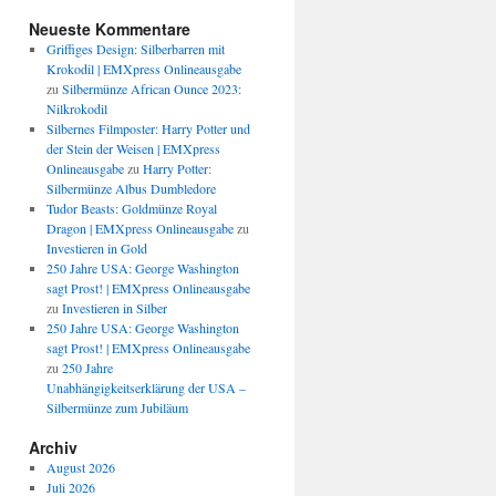
Neueste Kommentare
Griffiges Design: Silberbarren mit
Krokodil | EMXpress Onlineausgabe
zu
Silbermünze African Ounce 2023:
Nilkrokodil
Silbernes Filmposter: Harry Potter und
der Stein der Weisen | EMXpress
Onlineausgabe
zu
Harry Potter:
Silbermünze Albus Dumbledore
Tudor Beasts: Goldmünze Royal
Dragon | EMXpress Onlineausgabe
zu
Investieren in Gold
250 Jahre USA: George Washington
sagt Prost! | EMXpress Onlineausgabe
zu
Investieren in Silber
250 Jahre USA: George Washington
sagt Prost! | EMXpress Onlineausgabe
zu
250 Jahre
Unabhängigkeitserklärung der USA –
Silbermünze zum Jubiläum
Archiv
August 2026
Juli 2026