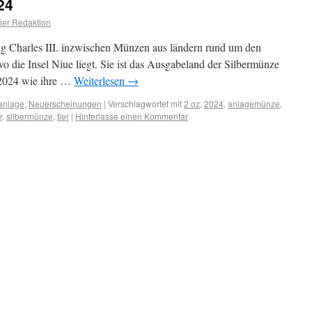
24
er Redaktion
ig Charles III. inzwischen Münzen aus ländern rund um den
o die Insel Niue liegt. Sie ist das Ausgabeland der Silbermünze
 2024 wie ihre …
Weiterlesen
→
anlage
,
Neuerscheinungen
|
Verschlagwortet mit
2 oz
,
2024
,
anlagemünze
,
r
,
silbermünze
,
tier
|
Hinterlasse einen Kommentar