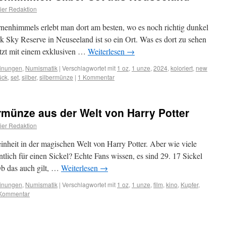
er Redaktion
rnenhimmels erlebt man dort am besten, wo es noch richtig dunkel
rk Sky Reserve in Neuseeland ist so ein Ort. Was es dort zu sehen
etzt mit einem exklusiven …
Weiterlesen
→
inungen
,
Numismatik
|
Verschlagwortet mit
1 oz
,
1 unze
,
2024
,
koloriert
,
new
ück
,
set
,
silber
,
silbermünze
|
1 Kommentar
rmünze aus der Welt von Harry Potter
er Redaktion
inheit in der magischen Welt von Harry Potter. Aber wie viele
tlich für einen Sickel? Echte Fans wissen, es sind 29. 17 Sickel
b das auch gilt, …
Weiterlesen
→
inungen
,
Numismatik
|
Verschlagwortet mit
1 oz
,
1 unze
,
film
,
kino
,
Kupfer
,
 Kommentar