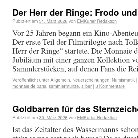
Der Herr der Ringe: Frodo und
Publiziert am
31. März 2026
von
EMKurier Redaktion
Vor 25 Jahren begann ein Kino-Abenteue
Der erste Teil der Filmtrilogie nach T
Herr der Ringe“ startete. Die Monnaie d
Jubiläum mit einer ganzen Kollektion v
Sammlerstücken, auf denen Fans die R
Veröffentlicht unter
Allgemein
,
Neuerscheinungen
,
Numismatik
|
monnaie de paris
,
sammlermünze
,
silber
|
3 Kommentare
Goldbarren für das Sternzei
Publiziert am
30. März 2026
von
EMKurier Redaktion
Ist das Zeitalter des Wassermanns scho