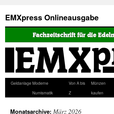
EMXpress Onlineausgabe
Geldanlage
Moderne
Von A bis
Münzen
Numismatik
Z
kaufen
März 2026
Monatsarchive: