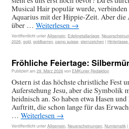
steht es uns erst noch bevor? Da es dur
Musical Hair populär wurde, verbinden 
Aquarius mit der Hippie-Zeit. Aber die 
über …
Weiterlesen
→
Veröffentlicht unter
Allgemein
,
Edelmetallanlage
,
Neuerscheinu
2026
,
gold
,
goldbarren
,
pamp suisse
,
sternzeichen
|
Hinterlass
Fröhliche Feiertage: Silberm
Publiziert am
29. März 2026
von
EMKurier Redaktion
Ostern ist das höchste christliche Fest u
Auferstehung Jesu, aber die Symbolik mu
heidnisch an. So haben etwa Hasen und 
Auftritt, die schon lange für das Erwac
…
Weiterlesen
→
Veröffentlicht unter
Allgemein
,
Neuerscheinungen
,
Numismatik
|