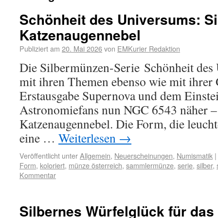
Schönheit des Universums: S
Katzenaugennebel
Publiziert am
20. Mai 2026
von
EMKurier Redaktion
Die Silbermünzen-Serie Schönheit des 
mit ihren Themen ebenso wie mit ihrer 
Erstausgabe Supernova und dem Einstein
Astronomiefans nun NGC 6543 näher – 
Katzenaugennebel. Die Form, die leuch
eine …
Weiterlesen
→
Veröffentlicht unter
Allgemein
,
Neuerscheinungen
,
Numismatik
|
Form
,
koloriert
,
münze österreich
,
sammlermünze
,
serie
,
silber
,
Kommentar
Silbernes Würfelglück für das