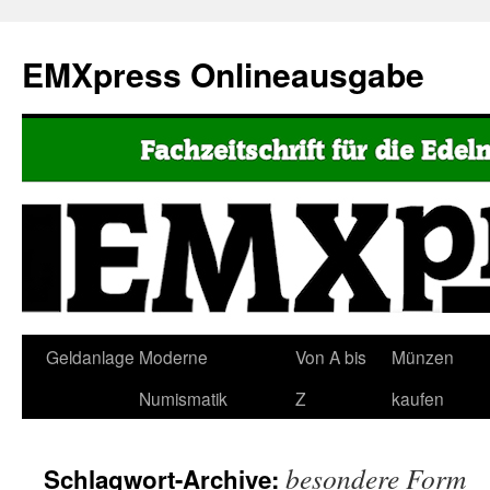
EMXpress Onlineausgabe
Geldanlage
Moderne
Von A bis
Münzen
Numismatik
Z
kaufen
besondere Form
Schlagwort-Archive: