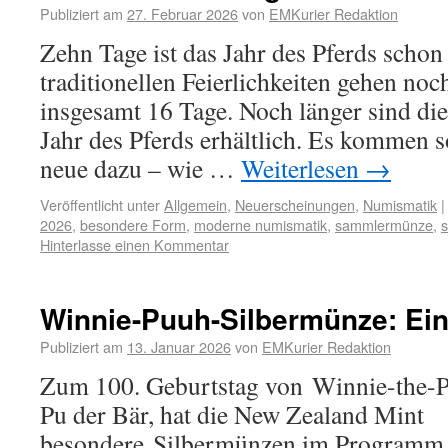
Publiziert am
27. Februar 2026
von
EMKurier Redaktion
Zehn Tage ist das Jahr des Pferds schon 
traditionellen Feierlichkeiten gehen noc
insgesamt 16 Tage. Noch länger sind d
Jahr des Pferds erhältlich. Es kommen 
neue dazu – wie …
Weiterlesen
→
Veröffentlicht unter
Allgemein
,
Neuerscheinungen
,
Numismatik
|
2026
,
besondere Form
,
moderne numismatik
,
sammlermünze
,
Hinterlasse einen Kommentar
Winnie-Puuh-Silbermünze: Ei
Publiziert am
13. Januar 2026
von
EMKurier Redaktion
Zum 100. Geburtstag von Winnie-the-P
Pu der Bär, hat die New Zealand Mint
besondere Silbermünzen im Programm