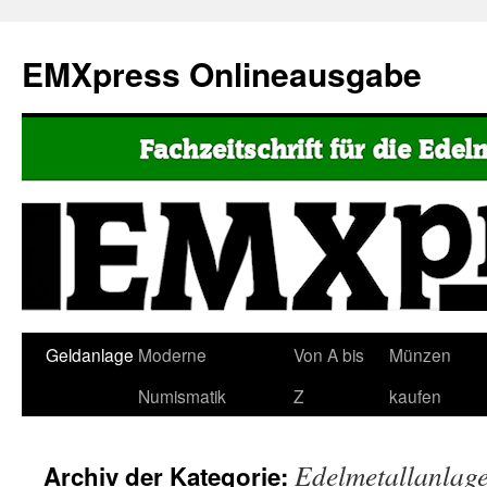
EMXpress Onlineausgabe
Geldanlage
Moderne
Von A bis
Münzen
Numismatik
Z
kaufen
Edelmetallanlag
Archiv der Kategorie: