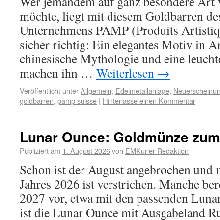
Wer jemandem auf ganz besondere Art 
möchte, liegt mit diesem Goldbarren de
Unternehmens PAMP (Produits Artistiq
sicher richtig: Ein elegantes Motiv in 
chinesische Mythologie und eine leuch
machen ihn …
Weiterlesen
→
Veröffentlicht unter
Allgemein
,
Edelmetallanlage
,
Neuerscheinu
goldbarren
,
pamp suisse
|
Hinterlasse einen Kommentar
Lunar Ounce: Goldmünze zum 
Publiziert am
1. August 2026
von
EMKurier Redaktion
Schon ist der August angebrochen und m
Jahres 2026 ist verstrichen. Manche bere
2027 vor, etwa mit den passenden Luna
ist die Lunar Ounce mit Ausgabeland Rua