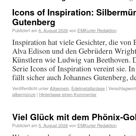
Icons of Inspiration: Silberm
Gutenberg
Publiziert am
6. August 2026
von
EMKurier Redaktion
Inspiration hat viele Gesichter, die vo
Alva Edison und den Gebrüdern Wright
Künstlern wie Ludwig van Beethoven. 
Serie Icons of Inspiration vereint sie. I
fällt sicher auch Johannes Gutenberg, 
Veröffentlicht unter
Allgemein
,
Edelmetallanlage
|
Verschlagwort
silbermünze
|
Hinterlasse einen Kommentar
Viel Glück mit dem Phönix-Go
Publiziert am
5. August 2026
von
EMKurier Redaktion