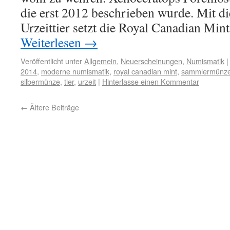
die erst 2012 beschrieben wurde. Mit d
Urzeittier setzt die Royal Canadian Min
Weiterlesen
→
Veröffentlicht unter
Allgemein
,
Neuerscheinungen
,
Numismatik
|
2014
,
moderne numismatik
,
royal canadian mint
,
sammlermünz
silbermünze
,
tier
,
urzeit
|
Hinterlasse einen Kommentar
←
Ältere Beiträge