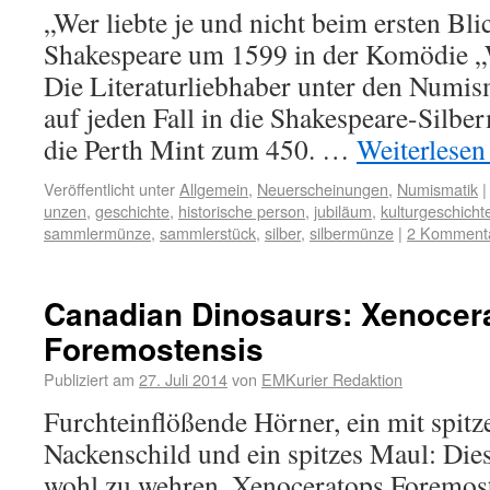
„Wer liebte je und nicht beim ersten Bl
Shakespeare um 1599 in der Komödie „W
Die Literaturliebhaber unter den Numis
auf jeden Fall in die Shakespeare-Silbe
die Perth Mint zum 450. …
Weiterlese
Veröffentlicht unter
Allgemein
,
Neuerscheinungen
,
Numismatik
|
unzen
,
geschichte
,
historische person
,
jubiläum
,
kulturgeschicht
sammlermünze
,
sammlerstück
,
silber
,
silbermünze
|
2 Komment
Canadian Dinosaurs: Xenocer
Foremostensis
Publiziert am
27. Juli 2014
von
EMKurier Redaktion
Furchteinflößende Hörner, ein mit spitz
Nackenschild und ein spitzes Maul: Die
wohl zu wehren. Xenoceratops Foremoste