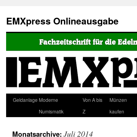
EMXpress Onlineausgabe
Geldanlage
Moderne
Von A bis
Münzen
Numismatik
Z
kaufen
Juli 2014
Monatsarchive: