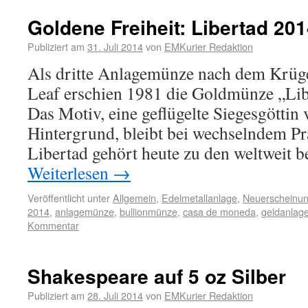
Goldene Freiheit: Libertad 20
Publiziert am
31. Juli 2014
von
EMKurier Redaktion
Als dritte Anlagemünze nach dem Krüg
Leaf erschien 1981 die Goldmünze „Lib
Das Motiv, eine geflügelte Siegesgöttin
Hintergrund, bleibt bei wechselndem Prä
Libertad gehört heute zu den weltweit 
Weiterlesen
→
Veröffentlicht unter
Allgemein
,
Edelmetallanlage
,
Neuerscheinu
2014
,
anlagemünze
,
bullionmünze
,
casa de moneda
,
geldanlag
Kommentar
Shakespeare auf 5 oz Silber
Publiziert am
28. Juli 2014
von
EMKurier Redaktion