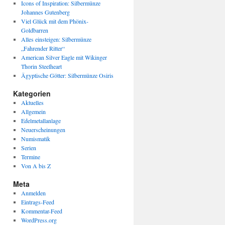
Icons of Inspiration: Silbermünze
Johannes Gutenberg
Viel Glück mit dem Phönix-
Goldbarren
Alles einsteigen: Silbermünze
„Fahrender Ritter“
American Silver Eagle mit Wikinger
Thorin Steelheart
Ägyptische Götter: Silbermünze Osiris
Kategorien
Aktuelles
Allgemein
Edelmetallanlage
Neuerscheinungen
Numismatik
Serien
Termine
Von A bis Z
Meta
Anmelden
Eintrags-Feed
Kommentar-Feed
WordPress.org