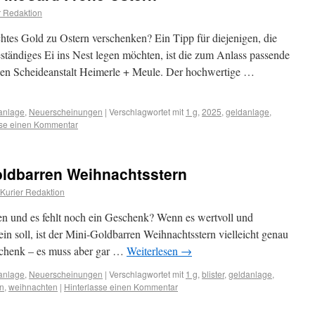
 Redaktion
htes Gold zu Ostern verschenken? Ein Tipp für diejenigen, die
ständiges Ei ins Nest legen möchten, ist die zum Anlass passende
en Scheideanstalt Heimerle + Meule. Der hochwertige …
anlage
,
Neuerscheinungen
|
Verschlagwortet mit
1 g
,
2025
,
geldanlage
,
sse einen Kommentar
ldbarren Weihnachtsstern
Kurier Redaktion
n und es fehlt noch ein Geschenk? Wenn es wertvoll und
ein soll, ist der Mini-Goldbarren Weihnachtsstern vielleicht genau
eschenk – es muss aber gar …
Weiterlesen
→
anlage
,
Neuerscheinungen
|
Verschlagwortet mit
1 g
,
blister
,
geldanlage
,
n
,
weihnachten
|
Hinterlasse einen Kommentar