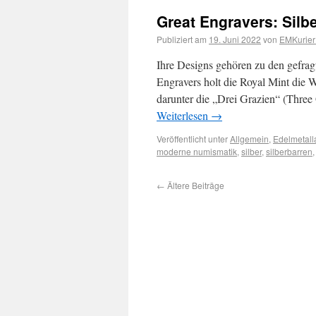
Great Engravers: Silb
Publiziert am
19. Juni 2022
von
EMKurier
Ihre Designs gehören zu den gefrag
Engravers holt die Royal Mint die W
darunter die „Drei Grazien“ (Thre
Weiterlesen
→
Veröffentlicht unter
Allgemein
,
Edelmetall
moderne numismatik
,
silber
,
silberbarren
←
Ältere Beiträge