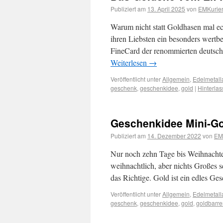
Publiziert am
13. April 2025
von
EMKurier
Warum nicht statt Goldhasen mal ec
ihren Liebsten ein besonders wertbe
FineCard der renommierten deutsch
Weiterlesen
→
Veröffentlicht unter
Allgemein
,
Edelmetall
geschenk
,
geschenkidee
,
gold
|
Hinterla
Geschenkidee Mini-Go
Publiziert am
14. Dezember 2022
von
EM
Nur noch zehn Tage bis Weihnachte
weihnachtlich, aber nichts Großes s
das Richtige. Gold ist ein edles G
Veröffentlicht unter
Allgemein
,
Edelmetall
geschenk
,
geschenkidee
,
gold
,
goldbarre