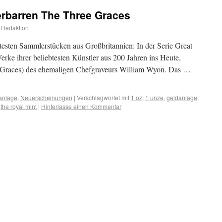
erbarren The Three Graces
 Redaktion
testen Sammlerstücken aus Großbritannien: In der Serie Great
erke ihrer beliebtesten Künstler aus 200 Jahren ins Heute,
e Graces) des ehemaligen Chefgraveurs William Wyon. Das …
anlage
,
Neuerscheinungen
|
Verschlagwortet mit
1 oz
,
1 unze
,
geldanlage
,
,
the royal mint
|
Hinterlasse einen Kommentar