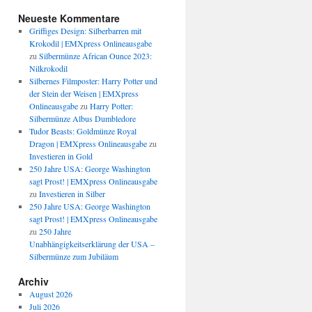
Neueste Kommentare
Griffiges Design: Silberbarren mit
Krokodil | EMXpress Onlineausgabe
zu
Silbermünze African Ounce 2023:
Nilkrokodil
Silbernes Filmposter: Harry Potter und
der Stein der Weisen | EMXpress
Onlineausgabe
zu
Harry Potter:
Silbermünze Albus Dumbledore
Tudor Beasts: Goldmünze Royal
Dragon | EMXpress Onlineausgabe
zu
Investieren in Gold
250 Jahre USA: George Washington
sagt Prost! | EMXpress Onlineausgabe
zu
Investieren in Silber
250 Jahre USA: George Washington
sagt Prost! | EMXpress Onlineausgabe
zu
250 Jahre
Unabhängigkeitserklärung der USA –
Silbermünze zum Jubiläum
Archiv
August 2026
Juli 2026