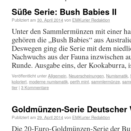
Süße Serie: Bush Babies II
Publiziert am
30. April 2014
von
EMKurier Redaktion
Unter den Sammlermünzen mit einer hal
gehören die „Bush Babies“ aus Australie
Deswegen ging die Serie mit dem niedli
Nachwuchs aus der Fauna inzwischen au
Runde. Ausgabe eins, der Kookaburra, 
Veröffentlicht unter
Allgemein
,
Neuerscheinungen
,
Numismatik
,
koloriert
,
moderne numismatik
,
perth mint
,
sammlermünze
,
samm
tier
|
3 Kommentare
Goldmünzen-Serie Deutscher 
Publiziert am
29. April 2014
von
EMKurier Redaktion
Die 20-Euro-Goldmünzen-Serie der Bu