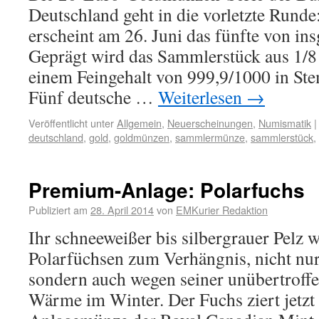
Deutschland geht in die vorletzte Runde
erscheint am 26. Juni das fünfte von in
Geprägt wird das Sammlerstück aus 1/8
einem Feingehalt von 999,9/1000 in Ste
Fünf deutsche …
Weiterlesen
→
Veröffentlicht unter
Allgemein
,
Neuerscheinungen
,
Numismatik
|
deutschland
,
gold
,
goldmünzen
,
sammlermünze
,
sammlerstück
,
Premium-Anlage: Polarfuchs
Publiziert am
28. April 2014
von
EMKurier Redaktion
Ihr schneeweißer bis silbergrauer Pelz 
Polarfüchsen zum Verhängnis, nicht nur
sondern auch wegen seiner unübertroff
Wärme im Winter. Der Fuchs ziert jetzt