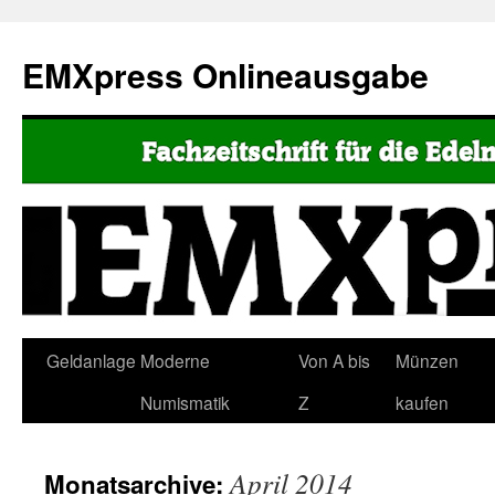
EMXpress Onlineausgabe
Geldanlage
Moderne
Von A bis
Münzen
Numismatik
Z
kaufen
April 2014
Monatsarchive: