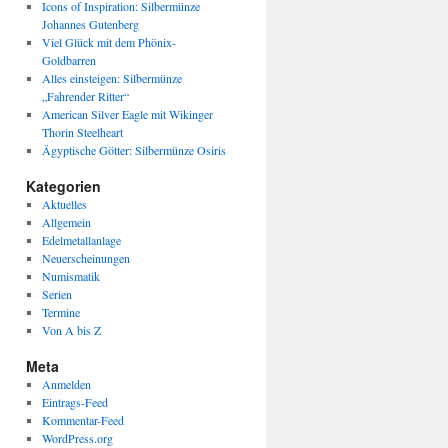
Icons of Inspiration: Silbermünze
Johannes Gutenberg
Viel Glück mit dem Phönix-
Goldbarren
Alles einsteigen: Silbermünze
„Fahrender Ritter“
American Silver Eagle mit Wikinger
Thorin Steelheart
Ägyptische Götter: Silbermünze Osiris
Kategorien
Aktuelles
Allgemein
Edelmetallanlage
Neuerscheinungen
Numismatik
Serien
Termine
Von A bis Z
Meta
Anmelden
Eintrags-Feed
Kommentar-Feed
WordPress.org