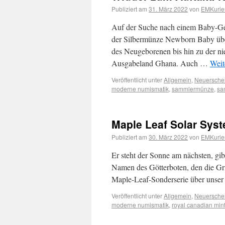
Publiziert am
31. März 2022
von
EMKurie
Auf der Suche nach einem Baby-Ges
der Silbermünze Newborn Baby über
des Neugeborenen bis hin zu der n
Ausgabeland Ghana. Auch …
Weit
Veröffentlicht unter
Allgemein
,
Neuersche
moderne numismatik
,
sammlermünze
,
sa
Maple Leaf Solar Sys
Publiziert am
30. März 2022
von
EMKurie
Er steht der Sonne am nächsten, gi
Namen des Götterboten, den die Gr
Maple-Leaf-Sonderserie über unse
Veröffentlicht unter
Allgemein
,
Neuersche
moderne numismatik
,
royal canadian min