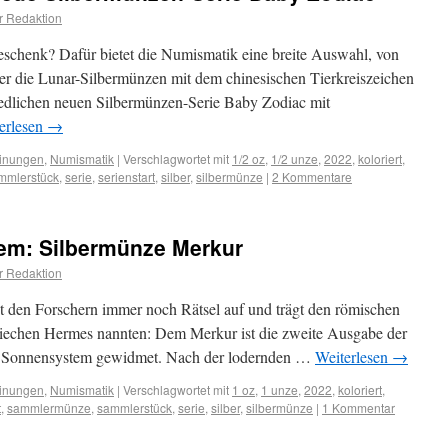
r Redaktion
chenk? Dafür bietet die Numismatik eine breite Auswahl, von
 die Lunar-Silbermünzen mit dem chinesischen Tierkreiszeichen
iedlichen neuen Silbermünzen-Serie Baby Zodiac mit
erlesen
→
inungen
,
Numismatik
|
Verschlagwortet mit
1/2 oz
,
1/2 unze
,
2022
,
koloriert
,
mmlerstück
,
serie
,
serienstart
,
silber
,
silbermünze
|
2 Kommentare
tem: Silbermünze Merkur
r Redaktion
bt den Forschern immer noch Rätsel auf und trägt den römischen
iechen Hermes nannten: Dem Merkur ist die zweite Ausgabe der
r Sonnensystem gewidmet. Nach der lodernden …
Weiterlesen
→
inungen
,
Numismatik
|
Verschlagwortet mit
1 oz
,
1 unze
,
2022
,
koloriert
,
t
,
sammlermünze
,
sammlerstück
,
serie
,
silber
,
silbermünze
|
1 Kommentar