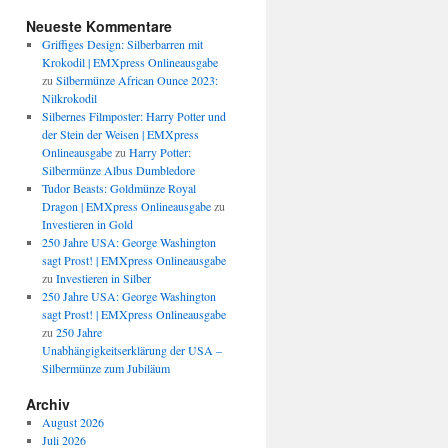
Neueste Kommentare
Griffiges Design: Silberbarren mit
Krokodil | EMXpress Onlineausgabe
zu
Silbermünze African Ounce 2023:
Nilkrokodil
Silbernes Filmposter: Harry Potter und
der Stein der Weisen | EMXpress
Onlineausgabe
zu
Harry Potter:
Silbermünze Albus Dumbledore
Tudor Beasts: Goldmünze Royal
Dragon | EMXpress Onlineausgabe
zu
Investieren in Gold
250 Jahre USA: George Washington
sagt Prost! | EMXpress Onlineausgabe
zu
Investieren in Silber
250 Jahre USA: George Washington
sagt Prost! | EMXpress Onlineausgabe
zu
250 Jahre
Unabhängigkeitserklärung der USA –
Silbermünze zum Jubiläum
Archiv
August 2026
Juli 2026