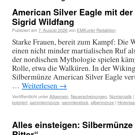
American Silver Eagle mit der
Sigrid Wildfang
Publiziert am
7. August 2026
von
EMKurier Redaktion
Starke Frauen, bereit zum Kampf: Die 
einen nicht minder martialischen Ruf al
der nordischen Mythologie spielen käm
Rolle, etwa die Walküren. In der Wiking
Silbermünze American Silver Eagle vert
…
Weiterlesen
→
Veröffentlicht unter
Allgemein
,
Neuerscheinungen
,
Numismatik
|
koloriert
,
sammlermünze
,
sammlerstück
,
silbermünze
|
Hinterla
Alles einsteigen: Silbermünze
Ritter“