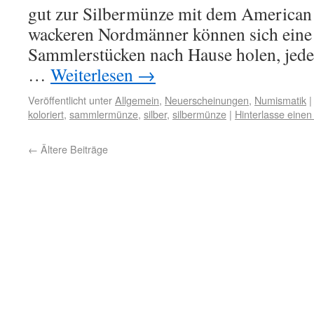
gut zur Silbermünze mit dem American 
wackeren Nordmänner können sich eine 
Sammlerstücken nach Hause holen, jede
…
Weiterlesen
→
Veröffentlicht unter
Allgemein
,
Neuerscheinungen
,
Numismatik
|
koloriert
,
sammlermünze
,
silber
,
silbermünze
|
Hinterlasse eine
←
Ältere Beiträge