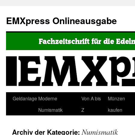
EMXpress Onlineausgabe
Geldanlage
Moderne
Von A bis
Münzen
Numismatik
Z
kaufen
Numismatik
Archiv der Kategorie: