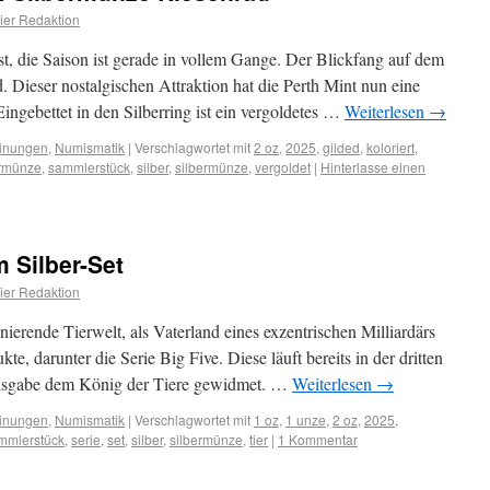
er Redaktion
t, die Saison ist gerade in vollem Gange. Der Blickfang auf dem
. Dieser nostalgischen Attraktion hat die Perth Mint nun eine
ngebettet in den Silberring ist ein vergoldetes …
Weiterlesen
→
inungen
,
Numismatik
|
Verschlagwortet mit
2 oz
,
2025
,
gilded
,
koloriert
,
rmünze
,
sammlerstück
,
silber
,
silbermünze
,
vergoldet
|
Hinterlasse einen
 Silber-Set
er Redaktion
inierende Tierwelt, als Vaterland eines exzentrischen Milliardärs
te, darunter die Serie Big Five. Diese läuft bereits in der dritten
usgabe dem König der Tiere gewidmet. …
Weiterlesen
→
inungen
,
Numismatik
|
Verschlagwortet mit
1 oz
,
1 unze
,
2 oz
,
2025
,
mmlerstück
,
serie
,
set
,
silber
,
silbermünze
,
tier
|
1 Kommentar