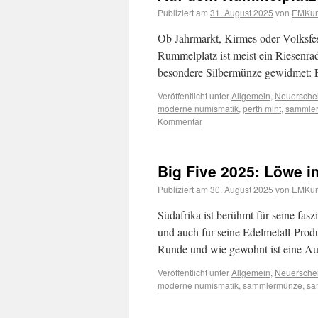
Publiziert am
31. August 2025
von
EMKuri
Ob Jahrmarkt, Kirmes oder Volksfes
Rummelplatz ist meist ein Riesenrad
besondere Silbermünze gewidmet: Ei
Veröffentlicht unter
Allgemein
,
Neuersche
moderne numismatik
,
perth mint
,
sammle
Kommentar
Big Five 2025: Löwe im
Publiziert am
30. August 2025
von
EMKuri
Südafrika ist berühmt für seine fasz
und auch für seine Edelmetall-Produk
Runde und wie gewohnt ist eine A
Veröffentlicht unter
Allgemein
,
Neuersche
moderne numismatik
,
sammlermünze
,
sa