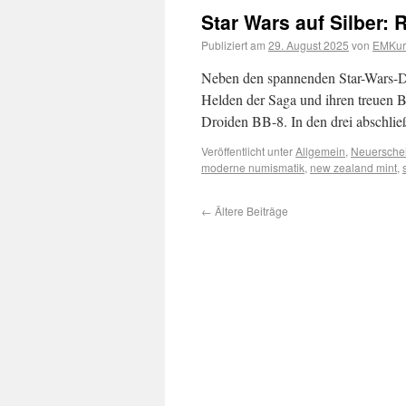
Star Wars auf Silber:
Publiziert am
29. August 2025
von
EMKuri
Neben den spannenden Star-Wars-D
Helden der Saga und ihren treuen B
Droiden BB-8. In den drei abschlie
Veröffentlicht unter
Allgemein
,
Neuersche
moderne numismatik
,
new zealand mint
,
←
Ältere Beiträge