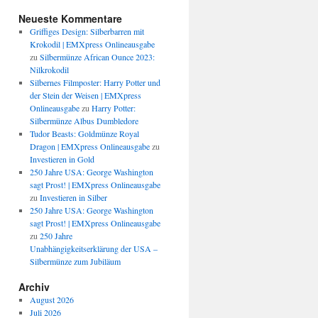
Neueste Kommentare
Griffiges Design: Silberbarren mit
Krokodil | EMXpress Onlineausgabe
zu
Silbermünze African Ounce 2023:
Nilkrokodil
Silbernes Filmposter: Harry Potter und
der Stein der Weisen | EMXpress
Onlineausgabe
zu
Harry Potter:
Silbermünze Albus Dumbledore
Tudor Beasts: Goldmünze Royal
Dragon | EMXpress Onlineausgabe
zu
Investieren in Gold
250 Jahre USA: George Washington
sagt Prost! | EMXpress Onlineausgabe
zu
Investieren in Silber
250 Jahre USA: George Washington
sagt Prost! | EMXpress Onlineausgabe
zu
250 Jahre
Unabhängigkeitserklärung der USA –
Silbermünze zum Jubiläum
Archiv
August 2026
Juli 2026