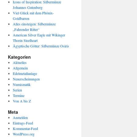
Icons of Inspiration: Silbermünze
Johannes Gutenberg
Viel Glück mit dem Phönix-
Goldbarren
Alles einsteigen: Silbermünze
„Fahrender Ritter“
American Silver Eagle mit Wikinger
Thorin Steelheart
Ägyptische Götter: Silbermünze Osiris
Kategorien
Aktuelles
Allgemein
Edelmetallanlage
Neuerscheinungen
Numismatik
Serien
Termine
Von A bis Z
Meta
Anmelden
Eintrags-Feed
Kommentar-Feed
WordPress.org