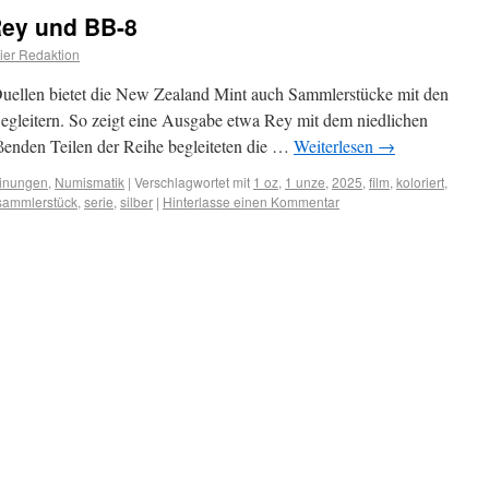
 Rey und BB-8
er Redaktion
uellen bietet die New Zealand Mint auch Sammlerstücke mit den
egleitern. So zeigt eine Ausgabe etwa Rey mit dem niedlichen
ßenden Teilen der Reihe begleiteten die …
Weiterlesen
→
inungen
,
Numismatik
|
Verschlagwortet mit
1 oz
,
1 unze
,
2025
,
film
,
koloriert
,
sammlerstück
,
serie
,
silber
|
Hinterlasse einen Kommentar