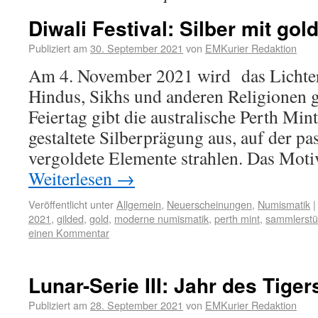
Diwali Festival: Silber mit go
Publiziert am
30. September 2021
von
EMKurier Redaktion
Am 4. November 2021 wird das Lichter
Hindus, Sikhs und anderen Religionen g
Feiertag gibt die australische Perth Min
gestaltete Silberprägung aus, auf der 
vergoldete Elemente strahlen. Das Moti
Weiterlesen
→
Veröffentlicht unter
Allgemein
,
Neuerscheinungen
,
Numismatik
|
2021
,
gilded
,
gold
,
moderne numismatik
,
perth mint
,
sammlerstü
einen Kommentar
Lunar-Serie III: Jahr des Tiger
Publiziert am
28. September 2021
von
EMKurier Redaktion