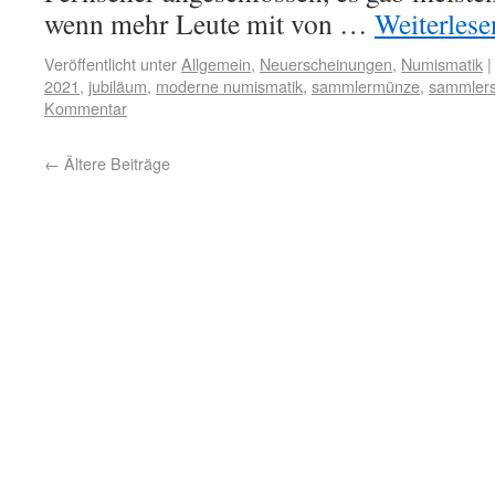
wenn mehr Leute mit von …
Weiterles
Veröffentlicht unter
Allgemein
,
Neuerscheinungen
,
Numismatik
|
2021
,
jubiläum
,
moderne numismatik
,
sammlermünze
,
sammlers
Kommentar
←
Ältere Beiträge