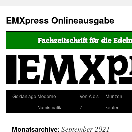
EMXpress Onlineausgabe
Geldanlage
Moderne
Von A bis
Münzen
Numismatik
Z
kaufen
September 2021
Monatsarchive: