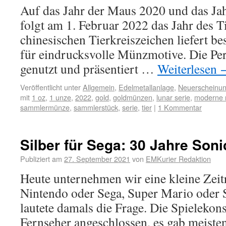
Auf das Jahr der Maus 2020 und das Ja
folgt am 1. Februar 2022 das Jahr des Ti
chinesischen Tierkreiszeichen liefert b
für eindrucksvolle Münzmotive. Die Per
genutzt und präsentiert …
Weiterlesen
Veröffentlicht unter
Allgemein
,
Edelmetallanlage
,
Neuerscheinu
mit
1 oz
,
1 unze
,
2022
,
gold
,
goldmünzen
,
lunar serie
,
moderne 
sammlermünze
,
sammlerstück
,
serie
,
tier
|
1 Kommentar
Silber für Sega: 30 Jahre Son
Publiziert am
27. September 2021
von
EMKurier Redaktion
Heute unternehmen wir eine kleine Zeitr
Nintendo oder Sega, Super Mario oder 
lautete damals die Frage. Die Spielekon
Fernseher angeschlossen, es gab meiste