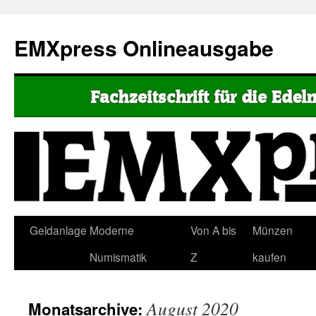
EMXpress Onlineausgabe
Geldanlage
Moderne
Von A bis
Münzen
Numismatik
Z
kaufen
August 2020
Monatsarchive: