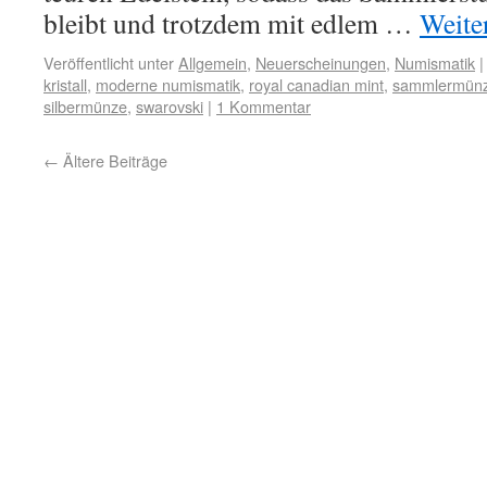
bleibt und trotzdem mit edlem …
Weite
Veröffentlicht unter
Allgemein
,
Neuerscheinungen
,
Numismatik
|
kristall
,
moderne numismatik
,
royal canadian mint
,
sammlermün
silbermünze
,
swarovski
|
1 Kommentar
←
Ältere Beiträge