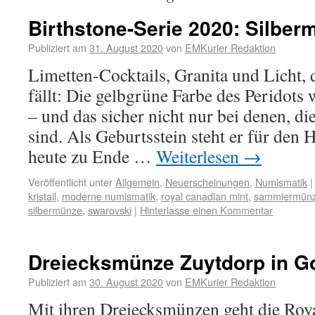
Birthstone-Serie 2020: Silbe
Publiziert am
31. August 2020
von
EMKurier Redaktion
Limetten-Cocktails, Granita und Licht, d
fällt: Die gelbgrüne Farbe des Peridot
– und das sicher nicht nur bei denen, d
sind. Als Geburtsstein steht er für de
heute zu Ende …
Weiterlesen
→
Veröffentlicht unter
Allgemein
,
Neuerscheinungen
,
Numismatik
|
kristall
,
moderne numismatik
,
royal canadian mint
,
sammlermün
silbermünze
,
swarovski
|
Hinterlasse einen Kommentar
Dreiecksmünze Zuytdorp in G
Publiziert am
30. August 2020
von
EMKurier Redaktion
Mit ihren Dreiecksmünzen geht die Roya