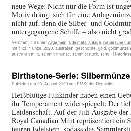
neue Wege: Nicht nur die Form ist unge
Motiv drängt sich für eine Anlagemünze
nicht auf, denn die Silber- und Goldmü
untergegangene Schiffe – also nicht gr
Veröffentlicht unter
Allgemein
,
Edelmetallanlage
,
Neuerscheinu
mit
1 oz
,
1 unze
,
2020
,
australien
,
geschichte
,
gold
,
goldmünzen
australian mint
,
sammlermünze
,
sammlerstück
,
serie
|
Hinterla
Birthstone-Serie: Silbermünze 
Publiziert am
29. August 2020
von
EMKurier Redaktion
Heißblütige Julikinder haben einen Gebu
ihr Temperament widerspiegelt: Der tief
Leidenschaft. Auf der Juli-Ausgabe der 
Royal Canadian Mint repräsentiert ein 
teuren Edelstein, sodass das Sammlerst