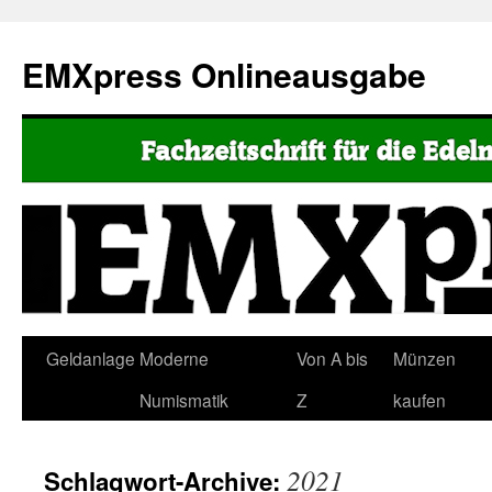
EMXpress Onlineausgabe
Geldanlage
Moderne
Von A bis
Münzen
Numismatik
Z
kaufen
2021
Schlagwort-Archive: