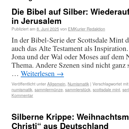
Die Bibel auf Silber: Wiedera
in Jerusalem
Publiziert am
8. Juni 2025
von
EMKurier Redaktion
In der Bibel-Serie der Scottsdale Mint
auch das Alte Testament als Inspiratio
Jona und der Wal oder Moses auf dem N
Thema. Andere Szenen sind nicht ganz s
…
Weiterlesen
→
Veröffentlicht unter
Allgemein
,
Numismatik
|
Verschlagwortet mit
numismatik
,
sammlermünze
,
sammlerstück
,
scottsdale mint
,
ser
Kommentar
Silberne Krippe: Weihnachts
Christi“ aus Deutschland