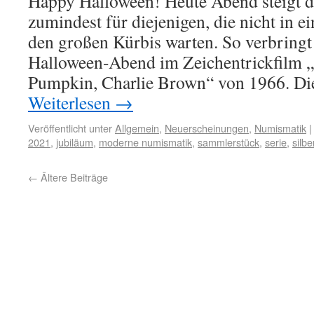
Happy Halloween! Heute Abend steigt d
zumindest für diejenigen, die nicht in e
den großen Kürbis warten. So verbringt
Halloween-Abend im Zeichentrickfilm „I
Pumpkin, Charlie Brown“ von 1966. Di
Weiterlesen
→
Veröffentlicht unter
Allgemein
,
Neuerscheinungen
,
Numismatik
|
2021
,
jubiläum
,
moderne numismatik
,
sammlerstück
,
serie
,
silbe
←
Ältere Beiträge