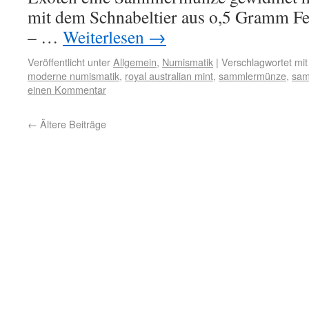
mit dem Schnabeltier aus o,5 Gramm Fe
– …
Weiterlesen
→
Veröffentlicht unter
Allgemein
,
Numismatik
|
Verschlagwortet mit
moderne numismatik
,
royal australian mint
,
sammlermünze
,
sam
einen Kommentar
←
Ältere Beiträge