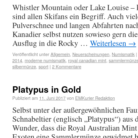
Whistler Mountain oder Lake Louise – 
sind allen Skifans ein Begriff. Auch vie
Pulverschnee und langen Abfahrten nac
Kanadier selbst nutzen sowieso gern di
Ausflug in die Rocky …
Weiterlesen
→
Veröffentlicht unter
Allgemein
,
Neuerscheinungen
,
Numismatik
|
2014
,
moderne numismatik
,
royal canadian mint
,
sammlermünz
silbermünze
,
sport
|
2 Kommentare
Platypus in Gold
Publiziert am
11. Juni 2017
von
EMKurier Redaktion
Selbst unter der außergewöhnlichen Faun
Schnabeltier (englisch „Platypus“) au
Wunder, dass die Royal Australian Mint
Exoten eine Sammlermünze gewidmet h