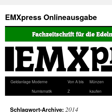
EMXpress Onlineausgabe
Geldanlage
Moderne
Von A bis
Münzen
Numismatik
Z
kaufen
2014
Schlagwort-Archive: