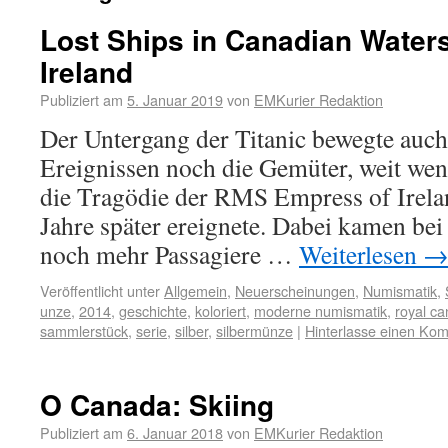
Lost Ships in Canadian Water
Ireland
Publiziert am
5. Januar 2019
von
EMKurier Redaktion
Der Untergang der Titanic bewegte auch
Ereignissen noch die Gemüter, weit wen
die Tragödie der RMS Empress of Irelan
Jahre später ereignete. Dabei kamen be
noch mehr Passagiere …
Weiterlesen
Veröffentlicht unter
Allgemein
,
Neuerscheinungen
,
Numismatik
,
unze
,
2014
,
geschichte
,
koloriert
,
moderne numismatik
,
royal ca
sammlerstück
,
serie
,
silber
,
silbermünze
|
Hinterlasse einen Ko
O Canada: Skiing
Publiziert am
6. Januar 2018
von
EMKurier Redaktion