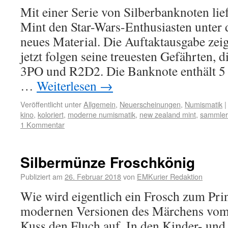
Mit einer Serie von Silberbanknoten lie
Mint den Star-Wars-Enthusiasten unte
neues Material. Die Auftaktausgabe zei
jetzt folgen seine treuesten Gefährten, 
3PO und R2D2. Die Banknote enthält 5
…
Weiterlesen
→
Veröffentlicht unter
Allgemein
,
Neuerscheinungen
,
Numismatik
|
kino
,
koloriert
,
moderne numismatik
,
new zealand mint
,
sammle
1 Kommentar
Silbermünze Froschkönig
Publiziert am
26. Februar 2018
von
EMKurier Redaktion
Wie wird eigentlich ein Frosch zum Pri
modernen Versionen des Märchens vom 
Kuss den Fluch auf. In den Kinder- un