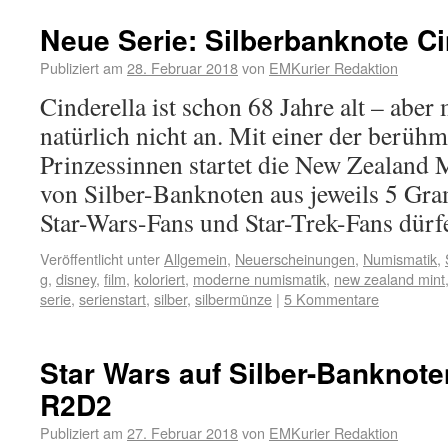
Neue Serie: Silberbanknote Ci
Publiziert am
28. Februar 2018
von
EMKurier Redaktion
Cinderella ist schon 68 Jahre alt – aber 
natürlich nicht an. Mit einer der berüh
Prinzessinnen startet die New Zealand M
von Silber-Banknoten aus jeweils 5 Gra
Star-Wars-Fans und Star-Trek-Fans dü
Veröffentlicht unter
Allgemein
,
Neuerscheinungen
,
Numismatik
,
g
,
disney
,
film
,
koloriert
,
moderne numismatik
,
new zealand mint
serie
,
serienstart
,
silber
,
silbermünze
|
5 Kommentare
Star Wars auf Silber-Banknot
R2D2
Publiziert am
27. Februar 2018
von
EMKurier Redaktion