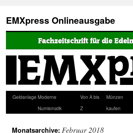
EMXpress Onlineausgabe
Geldanlage
Moderne
Von A bis
Münzen
Numismatik
Z
kaufen
Februar 2018
Monatsarchive: