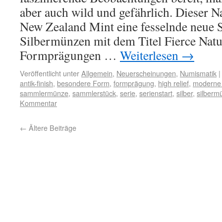
aber auch wild und gefährlich. Dieser N
New Zealand Mint eine fesselnde neue 
Silbermünzen mit dem Titel Fierce Natu
Formprägungen …
Weiterlesen
→
Veröffentlicht unter
Allgemein
,
Neuerscheinungen
,
Numismatik
|
antik-finish
,
besondere Form
,
formprägung
,
high relief
,
moderne
sammlermünze
,
sammlerstück
,
serie
,
serienstart
,
silber
,
silberm
Kommentar
←
Ältere Beiträge