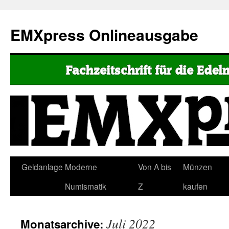
EMXpress Onlineausgabe
Geldanlage
Moderne
Von A bis
Münzen
Numismatik
Z
kaufen
Juli 2022
Monatsarchive: