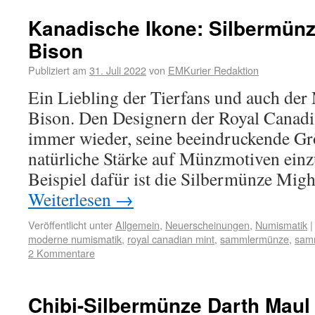
Kanadische Ikone: Silbermünz
Bison
Publiziert am
31. Juli 2022
von
EMKurier Redaktion
Ein Liebling der Tierfans und auch der
Bison. Den Designern der Royal Canadia
immer wieder, seine beeindruckende Gr
natürliche Stärke auf Münzmotiven einz
Beispiel dafür ist die Silbermünze Mig
Weiterlesen
→
Veröffentlicht unter
Allgemein
,
Neuerscheinungen
,
Numismatik
|
moderne numismatik
,
royal canadian mint
,
sammlermünze
,
sam
2 Kommentare
Chibi-Silbermünze Darth Maul