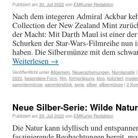
Publiziert am
30. Juli 2022
von
EMKurier Redaktion
Nach dem integeren Admiral Ackbar keh
Collection der New Zealand Mint zurück
der Macht: Mit Darth Maul ist einer de
Schurken der Star-Wars-Filmreihe nun 
haben. Die Silbermünze mit dem schwa
Weiterlesen
→
Veröffentlicht unter
Allgemein
,
Neuerscheinungen
,
Numismatik
|
2022
,
besondere Form
,
film
,
formprägung
,
kino
,
koloriert
,
moder
sammlermünze
,
sammlerstück
,
serie
,
silber
,
silbermünze
|
2 Ko
Neue Silber-Serie: Wilde Natur
Publiziert am
29. Juli 2022
von
EMKurier Redaktion
Die Natur kann idyllisch und entspannen
faszinierende Beobachtungen bereit, ma