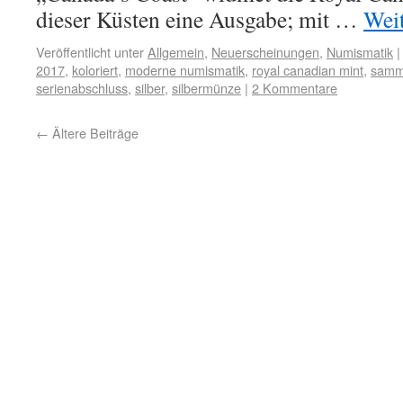
dieser Küsten eine Ausgabe; mit …
Wei
Veröffentlicht unter
Allgemein
,
Neuerscheinungen
,
Numismatik
|
2017
,
koloriert
,
moderne numismatik
,
royal canadian mint
,
samm
serienabschluss
,
silber
,
silbermünze
|
2 Kommentare
←
Ältere Beiträge