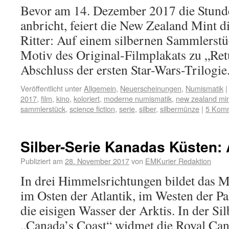
Bevor am 14. Dezember 2017 die Stunde
anbricht, feiert die New Zealand Mint d
Ritter: Auf einem silbernen Sammlerstüc
Motiv des Original-Filmplakats zu „Ret
Abschluss der ersten Star-Wars-Trilogi
Veröffentlicht unter
Allgemein
,
Neuerscheinungen
,
Numismatik
|
2017
,
film
,
kino
,
koloriert
,
moderne numismatik
,
new zealand mi
sammlerstück
,
science fiction
,
serie
,
silber
,
silbermünze
|
5 Kom
Silber-Serie Kanadas Küsten: 
Publiziert am
28. November 2017
von
EMKurier Redaktion
In drei Himmelsrichtungen bildet das 
im Osten der Atlantik, im Westen der P
die eisigen Wasser der Arktis. In der S
„Canada’s Coast“ widmet die Royal Can