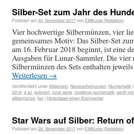
Silber-Set zum Jahr des Hund
Publiziert am
30. November 2017
von
EMKurier Redaktion
Vier hochwertige Silbermünzen, vier li
gemeinsames Motiv: Das Silber-Set zum
am 16. Februar 2018 beginnt, ist eine d
Ausgaben für Lunar-Sammler. Die vier 
Silbermünzen des Sets enthalten jeweils
Weiterlesen
→
Veröffentlicht unter
Allgemein
,
Neuerscheinungen
,
Numismatik
|
2018
,
4 oz
,
koloriert
,
lunar serie
,
moderne numismatik
,
perth min
silbermünze
,
tier
|
Hinterlasse einen Kommentar
Star Wars auf Silber: Return of
Publiziert am
29. November 2017
von
EMKurier Redaktion