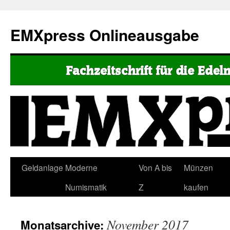
EMXpress Onlineausgabe
Geldanlage
Moderne
Von A bis
Münzen
Numismatik
Z
kaufen
November 2017
Monatsarchive: