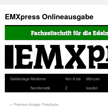
EMXpress Onlineausgabe
Geldanlage
Moderne
Von A bis
Münzen
Numismatik
Z
kaufen
←
Premium-Anlage: Polarfuchs