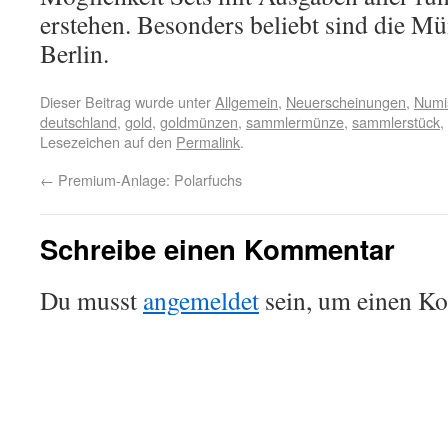
erstehen. Besonders beliebt sind die M
Berlin.
Dieser Beitrag wurde unter
Allgemein
,
Neuerscheinungen
,
Numi
deutschland
,
gold
,
goldmünzen
,
sammlermünze
,
sammlerstück
,
Lesezeichen auf den
Permalink
.
←
Premium-Anlage: Polarfuchs
Schreibe einen Kommentar
Du musst
angemeldet
sein, um einen K