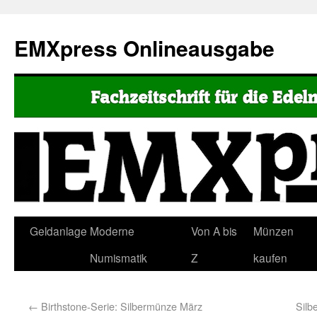
EMXpress Onlineausgabe
Geldanlage
Moderne
Von A bis
Münzen
Numismatik
Z
kaufen
←
Birthstone-Serie: Silbermünze März
Silb