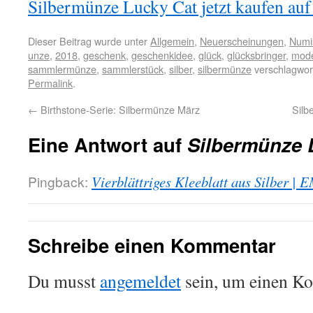
Silbermünze Lucky Cat jetzt kaufen auf 
Dieser Beitrag wurde unter
Allgemein
,
Neuerscheinungen
,
Numi
unze
,
2018
,
geschenk
,
geschenkidee
,
glück
,
glücksbringer
,
mode
sammlermünze
,
sammlerstück
,
silber
,
silbermünze
verschlagwort
Permalink
.
←
Birthstone-Serie: Silbermünze März
Silb
Eine Antwort auf
Silbermünze 
Pingback:
Vierblättriges Kleeblatt aus Silber |
Schreibe einen Kommentar
Du musst
angemeldet
sein, um einen K