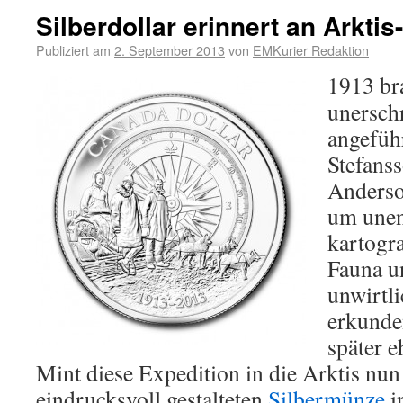
Silberdollar erinnert an Arktis
Publiziert am
2. September 2013
von
EMKurier Redaktion
1913 br
unersch
angefüh
Stefans
Anderso
um unen
kartogr
Fauna u
unwirtl
erkunde
später e
Mint diese Expedition in die Arktis nun
eindrucksvoll gestalteten
Silbermünze
i