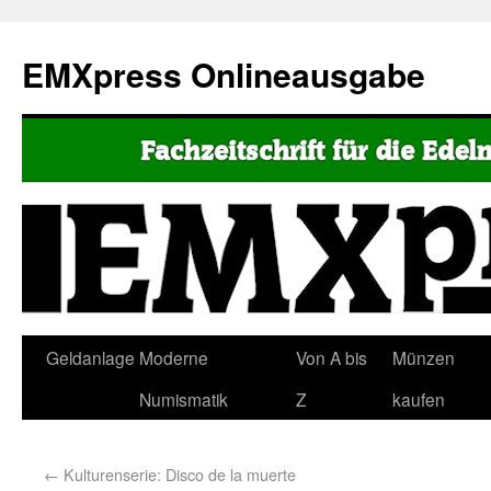
EMXpress Onlineausgabe
Geldanlage
Moderne
Von A bis
Münzen
Numismatik
Z
kaufen
←
Kulturenserie: Disco de la muerte