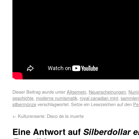
Dieser Beitrag wurde unter
Allgemein
,
Neuerscheinungen
,
Numi
geschichte
,
moderne numismatik
,
royal canadian mint
,
sammler
silbermünze
verschlagwortet. Setze ein Lesezeichen auf den
Pe
←
Kulturenserie: Disco de la muerte
Eine Antwort auf
Silberdollar e