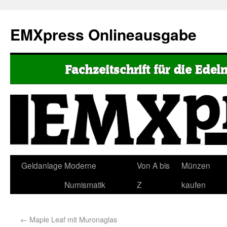
EMXpress Onlineausgabe
Geldanlage
Moderne
Von A bis
Münzen
Numismatik
Z
kaufen
←
Maple Leaf mit Muronaglas