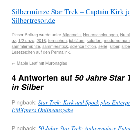
Silbermünze Star Trek – Captain Kirk je
Silbertresor.de
Dieser Beitrag wurde unter
Allgemein
,
Neuerscheinungen
,
Numi
oz
,
1/2 unze
,
2016
,
fernsehen
,
jubiläum
,
koloriert
,
moderne numi
sammlermünze
,
sammlerstück
,
science fiction
,
serie
,
silber
,
silb
Lesezeichen auf den
Permalink
.
←
Maple Leaf mit Muronaglas
4 Antworten auf
50 Jahre Star 
in Silber
Pingback:
Star Trek: Kirk und Spock plus Enterpri
EMXpress Onlineausgabe
Pingback:
50 Jahre Star Trek: Anlagemünze Ente