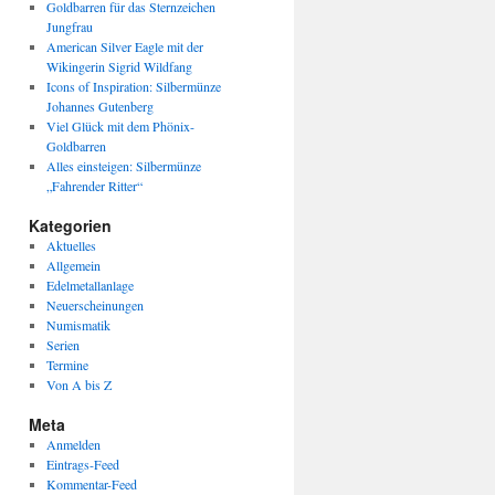
Goldbarren für das Sternzeichen
Jungfrau
American Silver Eagle mit der
Wikingerin Sigrid Wildfang
Icons of Inspiration: Silbermünze
Johannes Gutenberg
Viel Glück mit dem Phönix-
Goldbarren
Alles einsteigen: Silbermünze
„Fahrender Ritter“
Kategorien
Aktuelles
Allgemein
Edelmetallanlage
Neuerscheinungen
Numismatik
Serien
Termine
Von A bis Z
Meta
Anmelden
Eintrags-Feed
Kommentar-Feed