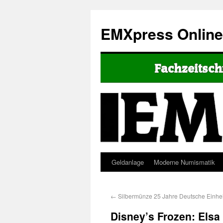
EMXpress Onlin
Geldanlage
Moderne Numismatik
←
Silbermünze 25 Jahre Deutsche Einhei
Disney’s Frozen: Elsa 