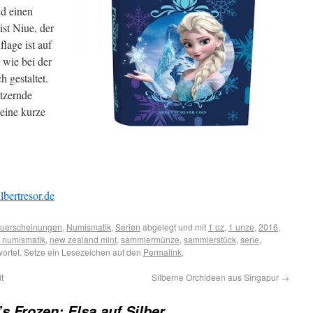
d einen
st Niue, der
lage ist auf
 wie bei der
 gestaltet.
itzernde
eine kurze
lbertresor.de
uerscheinungen
,
Numismatik
,
Serien
abgelegt und mit
1 oz
,
1 unze
,
2016
,
 numismatik
,
new zealand mint
,
sammlermünze
,
sammlerstück
,
serie
,
ortet. Setze ein Lesezeichen auf den
Permalink
.
t
Silberne Orchideen aus Singapur
→
s Frozen: Elsa auf Silber