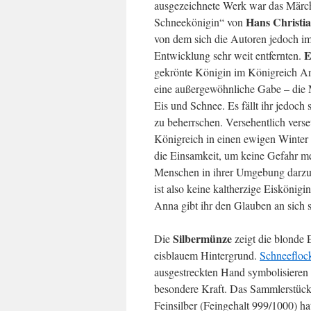
ausgezeichnete Werk war das Märc
Hans Christi
Schneekönigin“ von
von dem sich die Autoren jedoch i
E
Entwicklung sehr weit entfernten.
gekrönte Königin im Königreich Are
eine außergewöhnliche Gabe – die 
Eis und Schnee. Es fällt ihr jedoch 
zu beherrschen. Versehentlich verset
Königreich in einen ewigen Winter u
die Einsamkeit, um keine Gefahr me
Menschen in ihrer Umgebung darzus
ist also keine kaltherzige Eiskönig
Anna gibt ihr den Glauben an sich s
Silbermünze
Die
zeigt die blonde 
eisblauem Hintergrund.
Schneefloc
ausgestreckten Hand symbolisieren 
besondere Kraft. Das Sammlerstüc
Feinsilber (Feingehalt 999/1000) ha