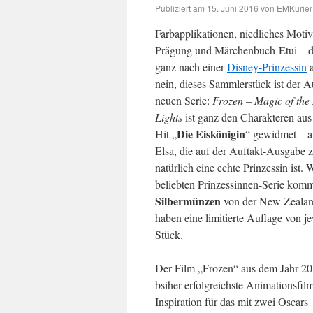
Publiziert am
15. Juni 2016
von
EMKurier
Farbapplikationen, niedliches Motiv
Prägung und Märchenbuch-Etui – da
ganz nach einer
Disney-Prinzessin
a
nein, dieses Sammlerstück ist der A
neuen Serie:
Frozen – Magic of the
Lights
ist ganz den Charakteren au
Die Eiskönigin
Hit „
“ gewidmet – 
Elsa, die auf der Auftakt-Ausgabe z
natürlich eine echte Prinzessin ist. 
beliebten Prinzessinnen-Serie kom
Silbermünzen
von der New Zealan
haben eine limitierte Auflage von j
Stück.
Der Film „Frozen“ aus dem Jahr 201
bsiher erfolgreichste Animationsfil
Inspiration für das mit zwei Oscars