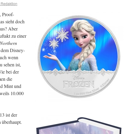
 Redaktion
, Proof-
s sieht doch
us? Aber
uftakt zu einer
 Northern
s dem Disney-
auch wenn
u sehen ist,
Wie bei der
men die
d Mint und
eweils 10.000
3 ist der
m überhaupt.