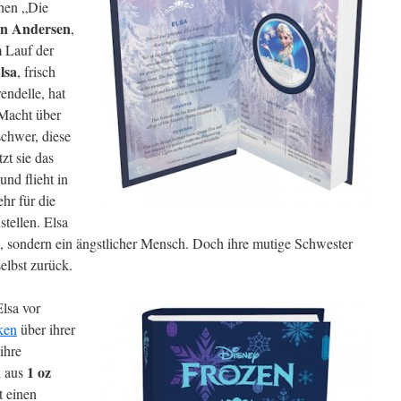
hen „Die
an Andersen
,
m Lauf der
lsa
, frisch
ndelle, hat
Macht über
schwer, diese
zt sie das
nd flieht in
hr für die
tellen. Elsa
in, sondern ein ängstlicher Mensch. Doch ihre mutige Schwester
elbst zurück.
Elsa vor
ken
über ihrer
ihre
1 oz
k aus
t einen