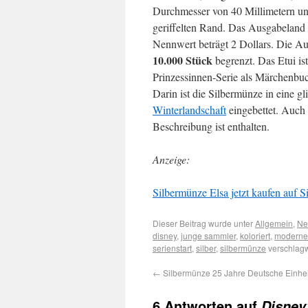
Durchmesser von 40 Millimetern un
geriffelten Rand. Das Ausgabeland i
Nennwert beträgt 2 Dollars. Die Auf
10.000 Stück
begrenzt. Das Etui ist
Prinzessinnen-Serie als Märchenbuch
Darin ist die Silbermünze in eine gl
Winterlandschaft
eingebettet. Auch 
Beschreibung ist enthalten.
Anzeige:
Silbermünze Elsa jetzt kaufen auf Si
Dieser Beitrag wurde unter
Allgemein
,
Ne
disney
,
junge sammler
,
koloriert
,
moderne
serienstart
,
silber
,
silbermünze
verschlagw
←
Silbermünze 25 Jahre Deutsche Einhei
6 Antworten auf
Disney’