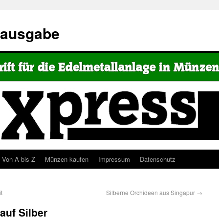
eausgabe
Von A bis Z
Münzen kaufen
Impressum
Datenschutz
t
Silberne Orchideen aus Singapur
→
auf Silber