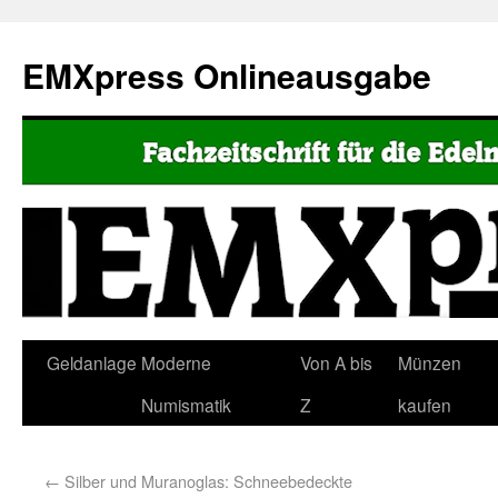
EMXpress Onlineausgabe
Geldanlage
Moderne
Von A bis
Münzen
Numismatik
Z
kaufen
←
Silber und Muranoglas: Schneebedeckte