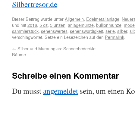
Silbertresor.de
Dieser Beitrag wurde unter
Allgemein
,
Edelmetallanlage
,
Neuer
und mit
2016
,
5 oz
,
5 unzen
,
anlagemünze
,
bullionmünze
,
moder
sammlerstück
,
sehenswertes
,
sehenswürdigkeit
,
serie
,
silber
,
si
verschlagwortet. Setze ein Lesezeichen auf den
Permalink
.
←
Silber und Muranoglas: Schneebedeckte
Bäume
Schreibe einen Kommentar
Du musst
angemeldet
sein, um einen K