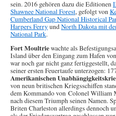
sein. 2016 gehören dazu die Editionen
I
Shawnee National Forest
, gefolgt von
Ke
Cumberland Gap National Historical Pa
Harpers Ferry
und
North Dakota mit d
National Park
.
Fort Moultrie
wachte als Befestigungsa
Island über den Eingang zum Hafen von
war noch gar nicht ganz fertiggestellt, 
seiner ersten Feuertaufe unterzogen: 17
Amerikanischen Unabhängigkeitskrie
von neun britischen Kriegsschiffen stan
dem Kommando von Colonel William Mo
nach diesem Triumph seinen Namen. Spä
Briten Charleston allerdings dennoch un
als der Friedensvertrag geschlossen war