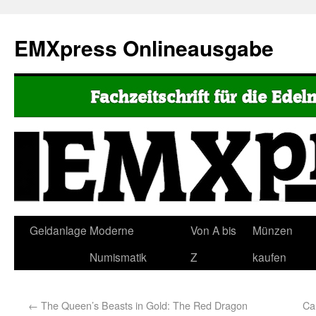
EMXpress Onlineausgabe
Geldanlage
Moderne
Von A bis
Münzen
Numismatik
Z
kaufen
←
The Queen’s Beasts in Gold: The Red Dragon
Ca