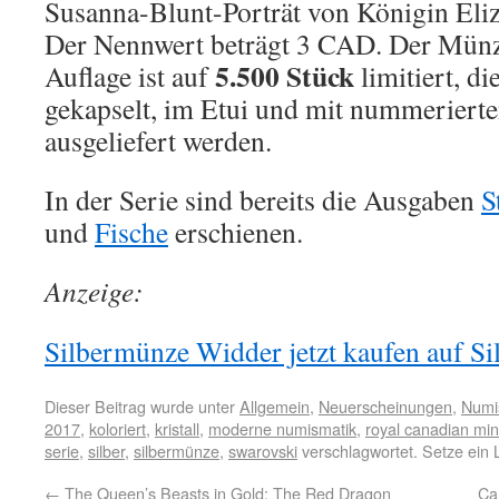
Susanna-Blunt-Porträt von Königin Eliza
Der Nennwert beträgt 3 CAD. Der Münzra
5.500 Stück
Auflage ist auf
limitiert, di
gekapselt, im Etui und mit nummerierte
ausgeliefert werden.
In der Serie sind bereits die Ausgaben
S
und
Fische
erschienen.
Anzeige:
Silbermünze Widder jetzt kaufen auf Sil
Dieser Beitrag wurde unter
Allgemein
,
Neuerscheinungen
,
Numi
2017
,
koloriert
,
kristall
,
moderne numismatik
,
royal canadian min
serie
,
silber
,
silbermünze
,
swarovski
verschlagwortet. Setze ein
←
The Queen’s Beasts in Gold: The Red Dragon
Ca