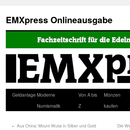
EMXpress Onlineausgabe
Geldanlage
Moderne
Von A bis
Münzen
Numismatik
Z
kaufen
←
Aus China: Mount Wutai in Silber und Gold
Die We