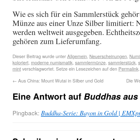
Wie es sich für ein Sammlerstück gehört,
Münze aus einer Unze Silber limitiert:
werden weltweit ausgegeben. Echtheitsze
gehören zum Lieferumfang.
Dieser Beitrag wurde unter
Allgemein
,
Neuerscheinungen
,
Numi
koloriert
,
moderne numismatik
,
sammlermünze
,
sammlerstück
,
mint
verschlagwortet. Setze ein Lesezeichen auf den
Permalink
.
←
Aus China: Mount Wutai in Silber und Gold
Die We
Eine Antwort auf
Buddhas aus 
Pingback:
Buddha-Serie: Bayon in Gold | EMXp