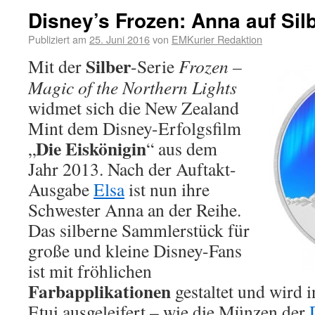
Disney’s Frozen: Anna auf Sil
Publiziert am
25. Juni 2016
von
EMKurier Redaktion
Silber
Mit der
-Serie
Frozen –
Magic of the Northern Lights
widmet sich die New Zealand
Mint dem Disney-Erfolgsfilm
Die Eiskönigin
„
“ aus dem
Jahr 2013. Nach der Auftakt-
Ausgabe
Elsa
ist nun ihre
Schwester Anna an der Reihe.
Das silberne Sammlerstück für
große und kleine Disney-Fans
ist mit fröhlichen
Farbapplikationen
gestaltet und wird
Etui ausgeleifert – wie die Münzen der