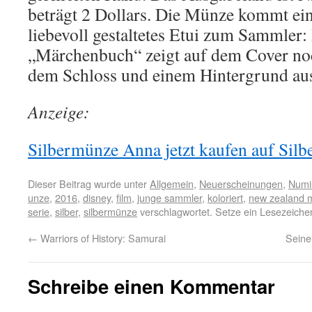
beträgt 2 Dollars. Die Münze kommt eing
liebevoll gestaltetes Etui zum Sammler:
„Märchenbuch“ zeigt auf dem Cover no
dem Schloss und einem Hintergrund aus
Anzeige:
Silbermünze Anna jetzt kaufen auf Silbe
Dieser Beitrag wurde unter
Allgemein
,
Neuerscheinungen
,
Numi
unze
,
2016
,
disney
,
film
,
junge sammler
,
koloriert
,
new zealand m
serie
,
silber
,
silbermünze
verschlagwortet. Setze ein Lesezeiche
←
Warriors of History: Samurai
Seineu
Schreibe einen Kommentar