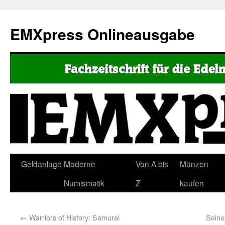
EMXpress Onlineausgabe
Geldanlage
Moderne
Von A bis
Münzen
Numismatik
Z
kaufen
←
Warriors of History: Samurai
Seineu