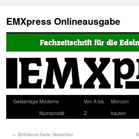
EMXpress Onlineausgabe
Geldanlage
Moderne
Von A bis
Münzen
Numismatik
Z
kaufen
←
Birthstone-Serie: November
M