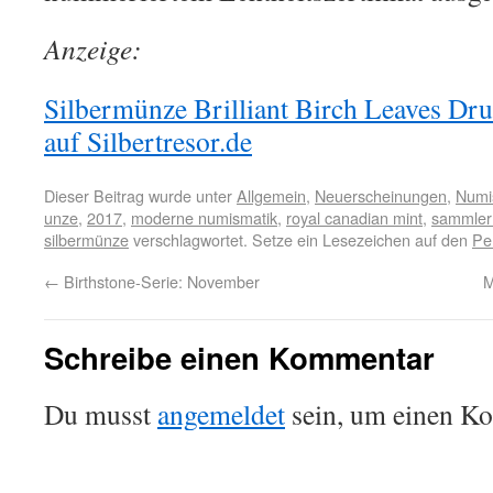
Anzeige:
Silbermünze Brilliant Birch Leaves Dru
auf Silbertresor.de
Dieser Beitrag wurde unter
Allgemein
,
Neuerscheinungen
,
Numi
unze
,
2017
,
moderne numismatik
,
royal canadian mint
,
sammle
silbermünze
verschlagwortet. Setze ein Lesezeichen auf den
Pe
←
Birthstone-Serie: November
M
Schreibe einen Kommentar
Du musst
angemeldet
sein, um einen K