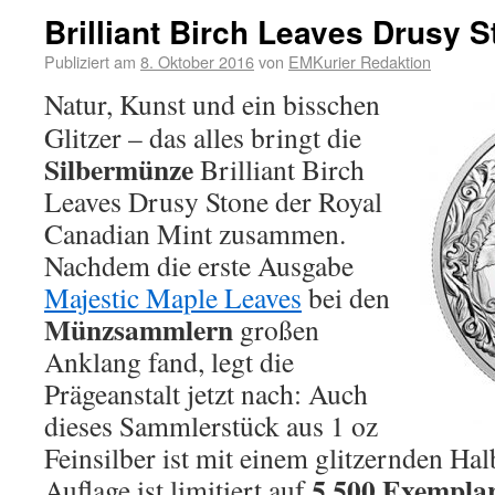
Brilliant Birch Leaves Drusy 
Publiziert am
8. Oktober 2016
von
EMKurier Redaktion
Natur, Kunst und ein bisschen
Glitzer – das alles bringt die
Silbermünze
Brilliant Birch
Leaves Drusy Stone der Royal
Canadian Mint zusammen.
Nachdem die erste Ausgabe
Majestic Maple Leaves
bei den
Münzsammlern
großen
Anklang fand, legt die
Prägeanstalt jetzt nach: Auch
dieses Sammlerstück aus 1 oz
Feinsilber ist mit einem glitzernden Hal
5.500 Exempla
Auflage ist limitiert auf