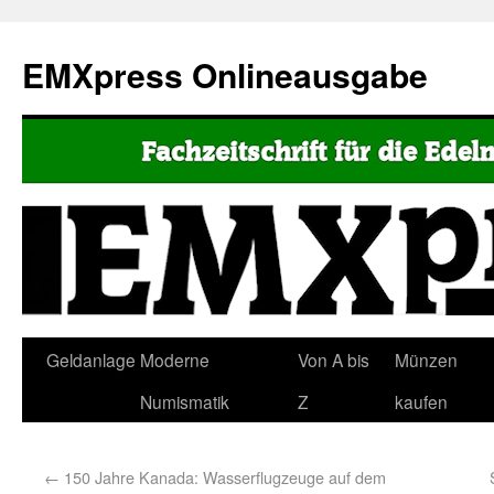
EMXpress Onlineausgabe
Geldanlage
Moderne
Von A bis
Münzen
Numismatik
Z
kaufen
←
150 Jahre Kanada: Wasserflugzeuge auf dem