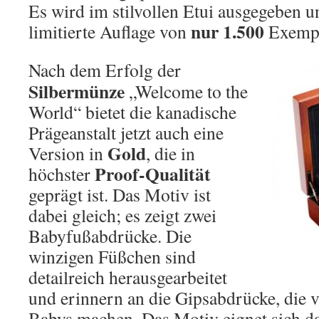
Es wird im stilvollen Etui ausgegeben u
nur
1.500
limitierte Auflage von
Exempl
Nach dem Erfolg der
Silbermünze
„Welcome to the
World“ bietet die kanadische
Prägeanstalt jetzt auch eine
Gold
Version in
, die in
Proof-Qualität
höchster
geprägt ist. Das Motiv ist
dabei gleich; es zeigt zwei
Babyfußabdrücke. Die
winzigen Füßchen sind
detailreich herausgearbeitet
und erinnern an die Gipsabdrücke, die v
Babys machen. Das Motiv eignet sich da