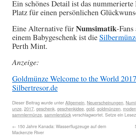
Ein schönes Detail ist das nummerierte E
Platz für einen persönlichen Glückwunsc
Numsimatik
Eine Alternative für
-Fans 
einem Babygeschenk ist die
Silbermünz
Perth Mint.
Anzeige:
Goldmünze Welcome to the World 2017 j
Silbertresor.de
Dieser Beitrag wurde unter
Allgemein
,
Neuerscheinungen
,
Numi
unze
,
2017
,
geschenk
,
geschenkidee
,
gold
,
goldmünzen
,
moder
sammlermünze
,
sammlerstück
verschlagwortet. Setze ein Lese
←
150 Jahre Kanada: Wasserflugzeuge auf dem
Mackenzie River