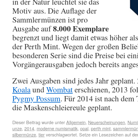
in der Natur leuchtet sie das
Motiv aus. Die Auflage der
Sammlermünzen ist pro
8.000 Exemplare
Ausgabe auf
begrenzt und liegt damit etwas höher al
der Perth Mint. Wegen der großen Belieb
besonderen Serie sind die Preise bei ein
Vorgängerausgaben jedoch bereits anges
Zwei Ausgaben sind jedes Jahr geplant. 
Koala
und
Wombat
erschienen, 2013 fo
Pygmy Possum
. Für 2014 ist nach dem
die Maskenschleiereule geplant.
Dieser Beitrag wurde unter
Allgemein
,
Neuerscheinungen
,
Numi
unze
,
2014
,
moderne numismatik
,
opal
,
perth mint
,
sammlermü
silbermünze
,
tier
verschlagwortet. Setze ein Lesezeichen auf d