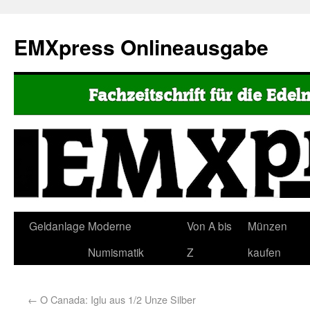
EMXpress Onlineausgabe
Geldanlage
Moderne
Von A bis
Münzen
Numismatik
Z
kaufen
←
O Canada: Iglu aus 1/2 Unze Silber