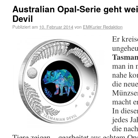
Australian Opal-Serie geht we
Devil
Publiziert am
10. Februar 2014
von
EMKurier Redaktion
Er kreis
ungeheu
Tasmani
man in n
nahe ko
die neu
Münzser
macht er
In diese
jedes J
die nach
Tiere zeigen – gearbeitet aus echtem Opa