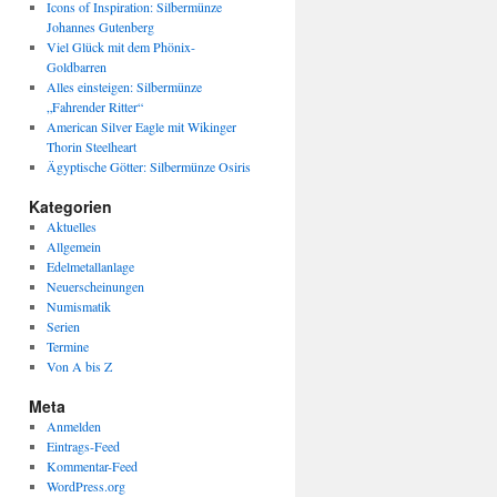
Icons of Inspiration: Silbermünze
Johannes Gutenberg
Viel Glück mit dem Phönix-
Goldbarren
Alles einsteigen: Silbermünze
„Fahrender Ritter“
American Silver Eagle mit Wikinger
Thorin Steelheart
Ägyptische Götter: Silbermünze Osiris
Kategorien
Aktuelles
Allgemein
Edelmetallanlage
Neuerscheinungen
Numismatik
Serien
Termine
Von A bis Z
Meta
Anmelden
Eintrags-Feed
Kommentar-Feed
WordPress.org