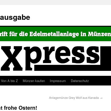
eausgabe
Von A bis Z
Münzen kaufen
Impressum
Datenschutz
Anlagemünze Grey Wolf aus Kanada
→
 frohe Ostern!