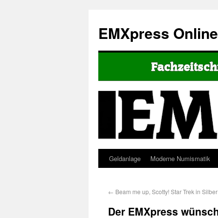
EMXpress Onlin
Geldanlage
Moderne Numismatik
←
Beam me up, Scotty! Star Trek in Silber
Der EMXpress wünscht