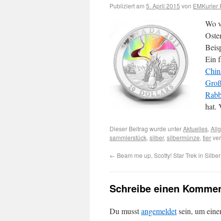
Publiziert am
5. April 2015
von
EMKurier 
Wo ve
Oste
Beis
Ein 
Chin
Groß
Rabb
hat. 
Dieser Beitrag wurde unter
Aktuelles
,
All
sammlerstück
,
silber
,
silbermünze
,
tier
ver
←
Beam me up, Scotty! Star Trek in Silber
Schreibe einen Kommen
Du musst
angemeldet
sein, um ein