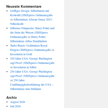
Neueste Kommentare
Griffiges Design: Silberbarren mit
Krokodil | EMXpress Onlineausgabe
zu
Silbermünze African Ounce 2023:
Nilkrokodil
Silbernes Filmposter: Harry Potter und
der Stein der Weisen | EMXpress
Onlineausgabe
zu
Harry Potter:
Silbermünze Albus Dumbledore
Tudor Beasts: Goldmünze Royal
Dragon | EMXpress Onlineausgabe
zu
Investieren in Gold
250 Jahre USA: George Washington
sagt Prost! | EMXpress Onlineausgabe
zu
Investieren in Silber
250 Jahre USA: George Washington
sagt Prost! | EMXpress Onlineausgabe
zu
250 Jahre
Unabhängigkeitserklärung der USA –
Silbermünze zum Jubiläum
Archiv
August 2026
Juli 2026