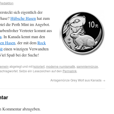
Redaktion
rsteckt sich eigentlich der
rhase?
Hübsche Hasen
hat zum
piel die Perth Mint im Angebot.
farbenfroher Vertreter kommt aus
a
. In Kanada kennt man den
en Hasen
, der mit dem
Rock
it
einen winzigen Verwandten
Viel Spaß bei der Suche!
gemein
abgelegt und mit
koloriert
,
moderne numismatik
,
sammlermünze
,
schlagwortet. Setze ein Lesezeichen auf den
Permalink
.
Anlagemünze Grey Wolf aus Kanada
→
tar
en Kommentar abzugeben.