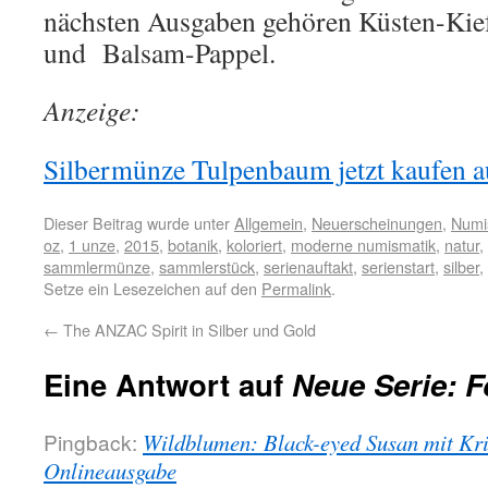
nächsten Ausgaben gehören Küsten-Kiefe
und Balsam-Pappel.
Anzeige:
Silbermünze Tulpenbaum jetzt kaufen au
Dieser Beitrag wurde unter
Allgemein
,
Neuerscheinungen
,
Numi
oz
,
1 unze
,
2015
,
botanik
,
koloriert
,
moderne numismatik
,
natur
,
sammlermünze
,
sammlerstück
,
serienauftakt
,
serienstart
,
silber
,
Setze ein Lesezeichen auf den
Permalink
.
←
The ANZAC Spirit in Silber und Gold
Eine Antwort auf
Neue Serie: F
Pingback:
Wildblumen: Black-eyed Susan mit Kri
Onlineausgabe