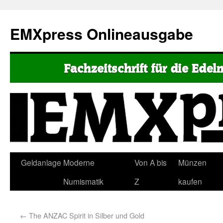
EMXpress Onlineausgabe
Geldanlage
Moderne
Von A bis
Münzen
Numismatik
Z
kaufen
←
The ANZAC Spirit in Silber und Gold