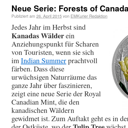
Neue Serie: Forests of Canad
Publiziert am
26. April 2015
von
EMKurier Redaktion
Jedes Jahr im Herbst sind
Kanadas Wälder
ein
Anziehungspunkt für Scharen
von Touristen, wenn sie sich
im
Indian Summer
prachtvoll
färben. Dass diese
urwüchsigen Naturräume das
ganze Jahr über faszinieren,
zeigt eine neue Serie der Royal
Canadian Mint, die den
kanadischen Wäldern
gewidmet ist. Zum Auftakt geht es in de
Tulip Tree
der Ostküste, wo der
wächst.