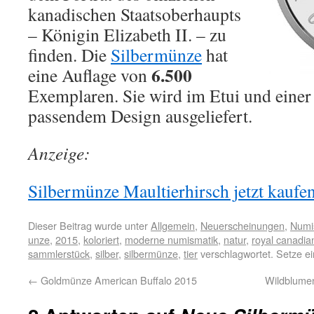
kanadischen Staatsoberhaupts
– Königin Elizabeth II. – zu
finden. Die
Silbermünze
hat
6.500
eine Auflage von
Exemplaren. Sie wird im Etui und eine
passendem Design ausgeliefert.
Anzeige:
Silbermünze Maultierhirsch jetzt kaufen
Dieser Beitrag wurde unter
Allgemein
,
Neuerscheinungen
,
Numi
unze
,
2015
,
koloriert
,
moderne numismatik
,
natur
,
royal canadia
sammlerstück
,
silber
,
silbermünze
,
tier
verschlagwortet. Setze e
←
Goldmünze American Buffalo 2015
Wildblumen