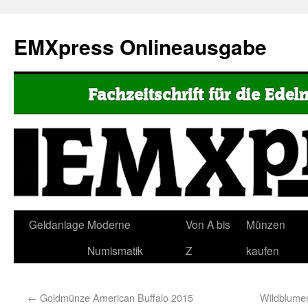
EMXpress Onlineausgabe
Geldanlage
Moderne
Von A bis
Münzen
Numismatik
Z
kaufen
←
Goldmünze American Buffalo 2015
Wildblumen