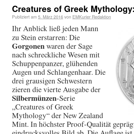
Creatures of Greek Mythology
Publiziert am
5. März 2016
von
EMKurier Redaktion
Ihr Anblick ließ jeden Mann
zu Stein erstarren: Die
Gorgonen
waren der Sage
nach schreckliche Wesen mit
Schuppenpanzer, glühenden
Augen und Schlangenhaar. Die
drei grausigen Schwestern
zieren die vierte Ausgabe der
Silbermünzen
-Serie
„Creatures of Greek
Mythology“ der New Zealand
Mint. In höchster Proof-Qualität geprägt
eindrucksvolles Bild ab. Die Auflage ist