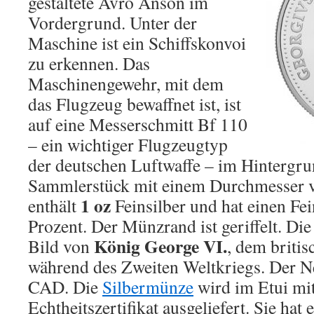
gestaltete Avro Anson im
Vordergrund. Unter der
Maschine ist ein Schiffskonvoi
zu erkennen. Das
Maschinengewehr, mit dem
das Flugzeug bewaffnet ist, ist
auf eine Messerschmitt Bf 110
– ein wichtiger Flugzeugtyp
der deutschen Luftwaffe – im Hintergru
Sammlerstück mit einem Durchmesser v
1 oz
enthält
Feinsilber und hat einen Fe
Prozent. Der Münzrand ist geriffelt. Die
König George VI.
Bild von
, dem briti
während des Zweiten Weltkriegs. Der N
CAD. Die
Silbermünze
wird im Etui m
Echtheitszertifikat ausgeliefert. Sie hat 