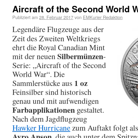
Aircraft of the Second World 
Publiziert am
28. Februar 2017
von
EMKurier Redaktion
Legendäre Flugzeuge aus der
Zeit des Zweiten Weltkriegs
ehrt die Royal Canadian Mint
Silbermünzen
mit der neuen
-
Serie: „Aircraft of the Second
World War“. Die
1 oz
Sammlerstücke aus
Feinsilber sind historisch
genau und mit aufwendigen
Farbapplikationen
gestaltet.
Nach dem Jagdflugzeug
Hawker Hurricane
zum Auftakt folgt al
Avro Anson
, die auch unter dem Spitz