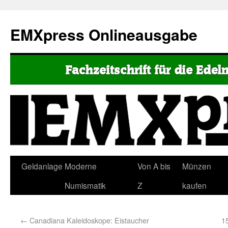
EMXpress Onlineausgabe
Geldanlage
Moderne
Von A bis
Münzen
Numismatik
Z
kaufen
←
Canadiana Kaleidoskope: Eistaucher
1