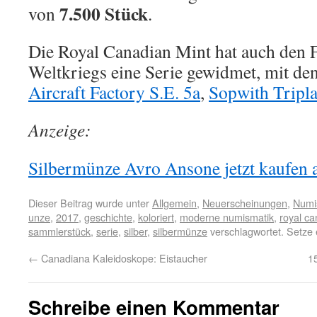
7.500 Stück
von
.
Die Royal Canadian Mint hat auch den 
Weltkriegs eine Serie gewidmet, mit d
Aircraft Factory S.E. 5a
,
Sopwith Tripl
Anzeige:
Silbermünze Avro Ansone jetzt kaufen a
Dieser Beitrag wurde unter
Allgemein
,
Neuerscheinungen
,
Numi
unze
,
2017
,
geschichte
,
koloriert
,
moderne numismatik
,
royal ca
sammlerstück
,
serie
,
silber
,
silbermünze
verschlagwortet. Setze
←
Canadiana Kaleidoskope: Eistaucher
1
Schreibe einen Kommentar