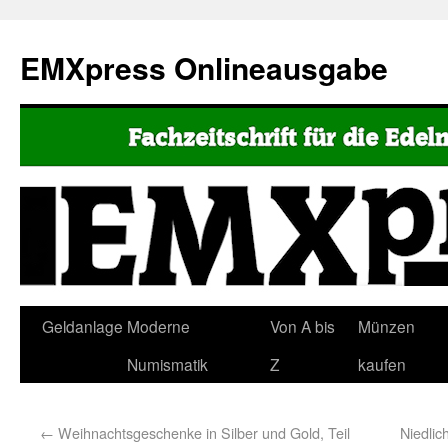
EMXpress Onlineausgabe
Geldanlage
Moderne
Von A bis
Münzen
Numismatik
Z
kaufen
←
Weihnachtsgeschenke in Silber und Gold, Teil
Niedlic