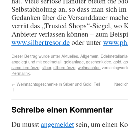
hat. Viele seriöse Händler bieten die Mö
Selbstabholung an, so dass man sich im 
Gedanken über die Versanddauer mache
verrät das „Trusted Shops“-Siegel, wo K
Anbieter verlassen können – zum Beisp
www.silbertresor.de
oder unter
www.phi
Dieser Beitrag wurde unter
Aktuelles
,
Allgemein
,
Edelmetallanl
abgelegt und mit
edelmetall
,
geldanlage
,
geschenkidee
,
gold
,
go
sammlermünze
,
silber
,
silbermünze
,
weihnachten
verschlagworte
Permalink
.
←
Weihnachtsgeschenke in Silber und Gold, Teil
Niedlic
II
Schreibe einen Kommentar
Du musst
angemeldet
sein, um einen K