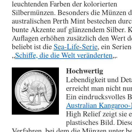
leuchtenden Farben der kolorierten
Silbermünzen. Besonders die Münzen d
australischen Perth Mint bestechen dur
bunte Akzente auf glänzendem Silber. K
Auflagen erhöhen zusätzlich den Wert d
beliebt ist die
Sea-Life-Serie
, ein Serie
„
Schiffe, die die Welt veränderten
„.
Hochwertig
Lebendigkeit und Det
erreicht man nicht nu
Ein eindrucksvolles Be
Australian Kangaroo
High Relief zeigt sie 
plastisches Bild. Die
Verfahren, bei dem die Münzen unter 