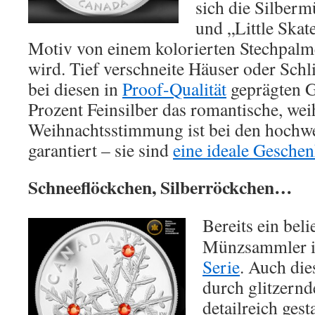
sich die Silber
und „Little Skat
Motiv von einem kolorierten Stechpal
wird. Tief verschneite Häuser oder Schl
bei diesen in
Proof-Qualität
geprägten G
Prozent Feinsilber das romantische, wei
Weihnachtsstimmung ist bei den hochwe
garantiert – sie sind
eine ideale Gesche
Schneeflöckchen, Silberröckchen…
Bereits ein beli
Münzsammler i
Serie
. Auch di
durch glitzernd
detailreich ges