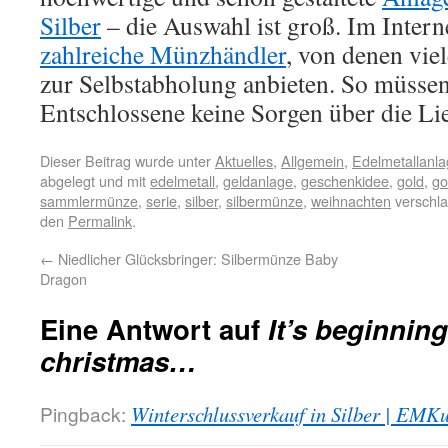
Silber
– die Auswahl ist groß. Im Intern
zahlreiche Münzhändler
, von denen vie
zur Selbstabholung anbieten. So müssen
Entschlossene keine Sorgen über die Li
Dieser Beitrag wurde unter
Aktuelles
,
Allgemein
,
Edelmetallanl
abgelegt und mit
edelmetall
,
geldanlage
,
geschenkidee
,
gold
,
go
sammlermünze
,
serie
,
silber
,
silbermünze
,
weihnachten
verschla
den
Permalink
.
←
Niedlicher Glücksbringer: Silbermünze Baby
Dragon
Eine Antwort auf
It’s beginning
christmas…
Pingback:
Winterschlussverkauf in Silber | EMK