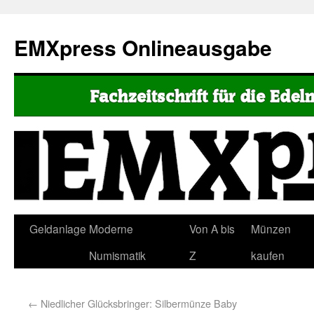
EMXpress Onlineausgabe
Geldanlage
Moderne
Von A bis
Münzen
Numismatik
Z
kaufen
←
Niedlicher Glücksbringer: Silbermünze Baby