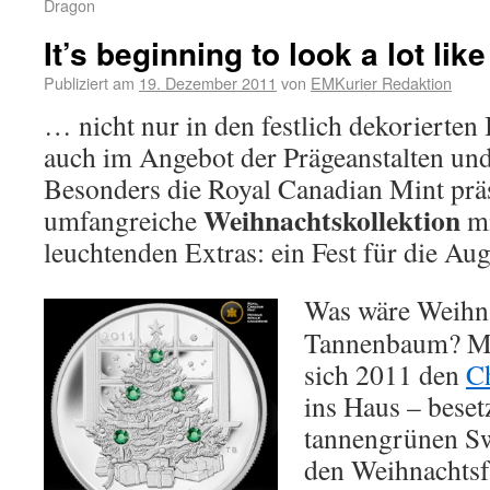
Dragon
It’s beginning to look a lot li
Publiziert am
19. Dezember 2011
von
EMKurier Redaktion
… nicht nur in den festlich dekorierten
auch im Angebot der Prägeanstalten un
Besonders die Royal Canadian Mint präs
Weihnachtskollektion
umfangreiche
mi
leuchtenden Extras: ein Fest für die Aug
Was wäre Weihn
Tannenbaum? M
sich 2011 den
C
ins Haus – beset
tannengrünen Sw
den Weihnachtsf