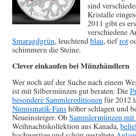
sind verschied
Kristalle einge
2011 gibt es er
verschiedene A
Smaragdgrün
, leuchtend
blau
, tief
rot
o
schimmern die Steine.
Clever einkaufen bei Münzhändlern
Wer noch auf der Suche nach einem Wei
ist mit Silbermünzen gut beraten: Die
Pr
besondere Sammlereditionen
für 2012 l
Numismatik-Fans
höher schlagen und be
Neueinsteiger. Ob
Sammlermünzen mit 
Weihnachtskollektion aus Kanada,
belie
hochwertige und schön gestaltete
Anlag