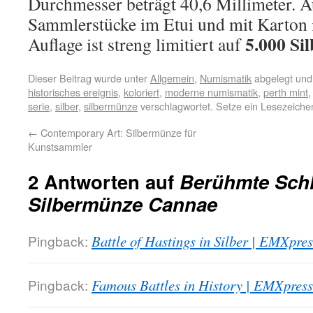
Durchmesser beträgt 40,6 Millimeter. A
Sammlerstücke im Etui und mit Karton 
5.000 Si
Auflage ist streng limitiert auf
Dieser Beitrag wurde unter
Allgemein
,
Numismatik
abgelegt und
historisches ereignis
,
koloriert
,
moderne numismatik
,
perth mint
serie
,
silber
,
silbermünze
verschlagwortet. Setze ein Lesezeiche
←
Contemporary Art: Silbermünze für
Kunstsammler
2 Antworten auf
Berühmte Schl
Silbermünze Cannae
Pingback:
Battle of Hastings in Silber | EMXpre
Pingback:
Famous Battles in History | EMXpres