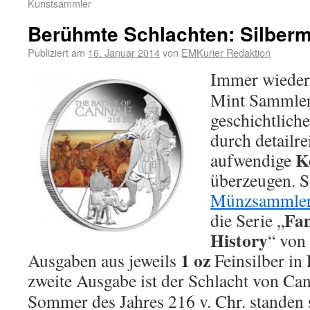
Kunstsammler
Berühmte Schlachten: Silber
Publiziert am
16. Januar 2014
von
EMKurier Redaktion
Immer wieder 
Mint Sammle
geschichtliche
durch detailr
K
aufwendige
überzeugen. S
Münzsammle
Fam
die Serie „
History
“ von
1 oz
Ausgaben aus jeweils
Feinsilber in
zweite Ausgabe ist der Schlacht von Ca
Sommer des Jahres 216 v. Chr. standen 