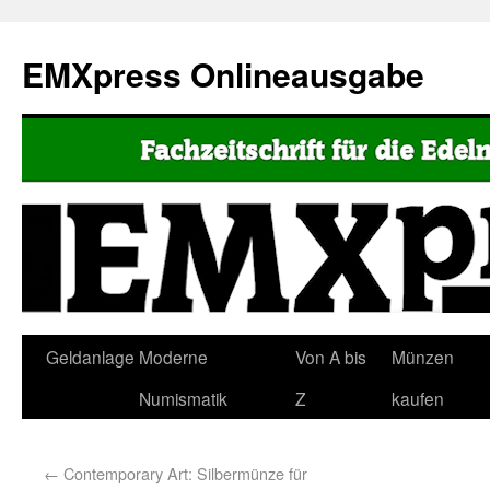
EMXpress Onlineausgabe
Geldanlage
Moderne
Von A bis
Münzen
Numismatik
Z
kaufen
←
Contemporary Art: Silbermünze für