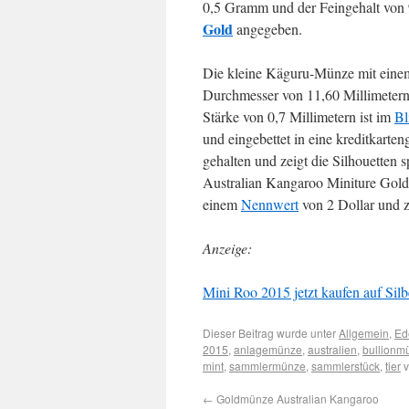
0,5 Gramm und der Feingehalt von 
Gold
angegeben.
Die kleine Käguru-Münze mit eine
Durchmesser von 11,60 Millimetern 
Stärke von 0,7 Millimetern ist im
Bl
und eingebettet in eine kreditkarte
gehalten und zeigt die Silhouetten
Australian Kangaroo Miniture Gol
einem
Nennwert
von 2 Dollar und z
Anzeige:
Mini Roo 2015 jetzt kaufen auf Silb
Dieser Beitrag wurde unter
Allgemein
,
Ed
2015
,
anlagemünze
,
australien
,
bullionm
mint
,
sammlermünze
,
sammlerstück
,
tier
v
←
Goldmünze Australian Kangaroo