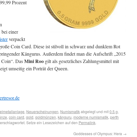
99,99 Prozent
m
bei einer
ister
verpackt
ngroße Coin Card. Diese ist stilvoll in schwarz und dunklem Rot
 springender Kängurus. Außerdem findet man die Aufschrift „2015
Mini Roo
d Coin“. Das
gilt als gesetzliches Zahlungsmittel mit
eigt umseitig ein Porträt der Queen.
ertresor.de
elmetallanlage
,
Neuerscheinungen
,
Numismatik
abgelegt und mit
0.5 g
,
ünze
,
coin card
,
gold
,
goldmünzen
,
känguru
,
moderne numismatik
,
perth
erschlagwortet. Setze ein Lesezeichen auf den
Permalink
.
Goddesses of Olympus: Hera
→