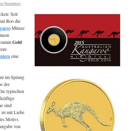
er Redaktion
cken: Seit
ini Roo die
ngaroo
-Münze
einem
Gold
s Gramm
hrem
mlern
eine
ru im Sprung
be der
ie typischen
kräftige
ne sind
 ist mit Liebe
des Motivs
sangabe von