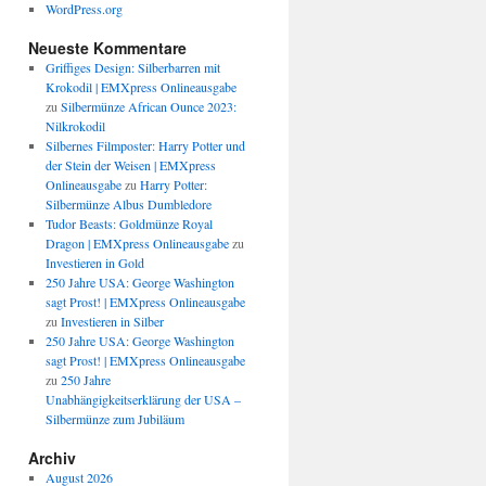
WordPress.org
Neueste Kommentare
Griffiges Design: Silberbarren mit
Krokodil | EMXpress Onlineausgabe
zu
Silbermünze African Ounce 2023:
Nilkrokodil
Silbernes Filmposter: Harry Potter und
der Stein der Weisen | EMXpress
Onlineausgabe
zu
Harry Potter:
Silbermünze Albus Dumbledore
Tudor Beasts: Goldmünze Royal
Dragon | EMXpress Onlineausgabe
zu
Investieren in Gold
250 Jahre USA: George Washington
sagt Prost! | EMXpress Onlineausgabe
zu
Investieren in Silber
250 Jahre USA: George Washington
sagt Prost! | EMXpress Onlineausgabe
zu
250 Jahre
Unabhängigkeitserklärung der USA –
Silbermünze zum Jubiläum
Archiv
August 2026