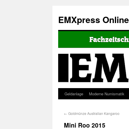
EMXpress Onlin
Geldanlage
Moderne Numismatik
←
Goldmünze Australian Kangaroo
Mini Roo 2015