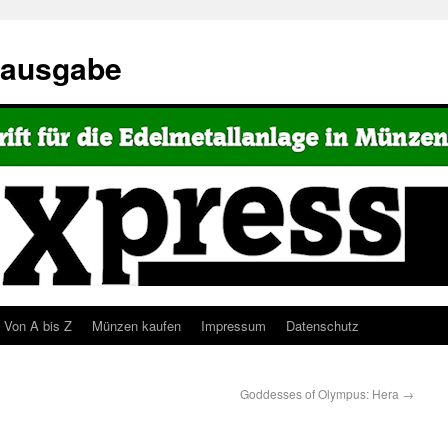
eausgabe
Von A bis Z
Münzen kaufen
Impressum
Datenschutz
Goddesses of Olympus: Hera
→