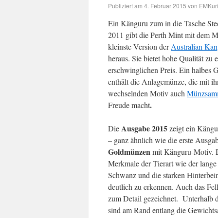
Publiziert am
4. Februar 2015
von
EMKuri
Ein Känguru zum in die Tasche Ste
2011 gibt die Perth Mint mit dem M
kleinste Version der
Australian Ka
heraus. Sie bietet hohe Qualität zu 
erschwinglichen Preis. Ein halbe
enthält die Anlagemünze, die mit i
wechselnden Motiv auch
Münzsam
.
Freude macht
Ausgabe 2015
Die
zeigt ein Kängu
– ganz ähnlich wie die erste Ausga
Goldmünzen
mit Känguru-Motiv. D
Merkmale der Tierart wie der lange 
Schwanz und die starken Hinterbei
deutlich zu erkennen. Auch das Fell
zum Detail gezeichnet. Unterhalb 
sind am Rand entlang die Gewicht