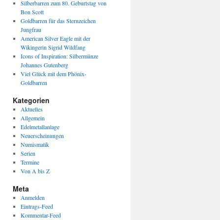
Silberbarren zum 80. Geburtstag von
Bon Scott
Goldbarren für das Sternzeichen
Jungfrau
American Silver Eagle mit der
Wikingerin Sigrid Wildfang
Icons of Inspiration: Silbermünze
Johannes Gutenberg
Viel Glück mit dem Phönix-
Goldbarren
Kategorien
Aktuelles
Allgemein
Edelmetallanlage
Neuerscheinungen
Numismatik
Serien
Termine
Von A bis Z
Meta
Anmelden
Eintrags-Feed
Kommentar-Feed