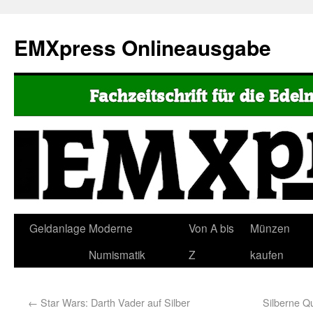
EMXpress Onlineausgabe
Geldanlage
Moderne
Von A bis
Münzen
Numismatik
Z
kaufen
←
Star Wars: Darth Vader auf Silber
Silberne Q