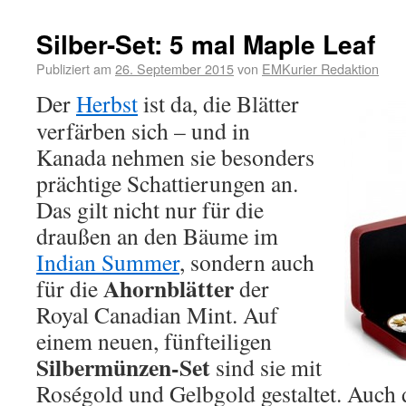
Silber-Set: 5 mal Maple Leaf
Publiziert am
26. September 2015
von
EMKurier Redaktion
Der
Herbst
ist da, die Blätter
verfärben sich – und in
Kanada nehmen sie besonders
prächtige Schattierungen an.
Das gilt nicht nur für die
draußen an den Bäume im
Indian Summer
, sondern auch
Ahornblätter
für die
der
Royal Canadian Mint. Auf
einem neuen, fünfteiligen
Silbermünzen-Set
sind sie mit
Roségold und Gelbgold gestaltet. Auch d