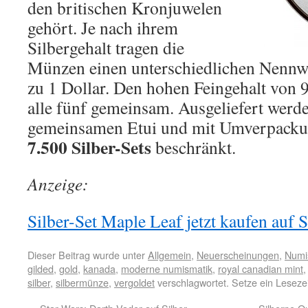
den britischen Kronjuwelen
gehört. Je nach ihrem
Silbergehalt tragen die
Münzen einen unterschiedlichen Nennwe
zu 1 Dollar. Den hohen Feingehalt von 
alle fünf gemeinsam. Ausgeliefert werde
gemeinsamen Etui und mit Umverpackung
7.500 Silber-Sets
beschränkt.
Anzeige:
Silber-Set Maple Leaf jetzt kaufen auf S
Dieser Beitrag wurde unter
Allgemein
,
Neuerscheinungen
,
Numi
gilded
,
gold
,
kanada
,
moderne numismatik
,
royal canadian mint
silber
,
silbermünze
,
vergoldet
verschlagwortet. Setze ein Lesez