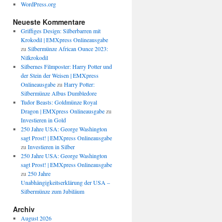
WordPress.org
Neueste Kommentare
Griffiges Design: Silberbarren mit
Krokodil | EMXpress Onlineausgabe
zu
Silbermünze African Ounce 2023:
Nilkrokodil
Silbernes Filmposter: Harry Potter und
der Stein der Weisen | EMXpress
Onlineausgabe
zu
Harry Potter:
Silbermünze Albus Dumbledore
Tudor Beasts: Goldmünze Royal
Dragon | EMXpress Onlineausgabe
zu
Investieren in Gold
250 Jahre USA: George Washington
sagt Prost! | EMXpress Onlineausgabe
zu
Investieren in Silber
250 Jahre USA: George Washington
sagt Prost! | EMXpress Onlineausgabe
zu
250 Jahre
Unabhängigkeitserklärung der USA –
Silbermünze zum Jubiläum
Archiv
August 2026