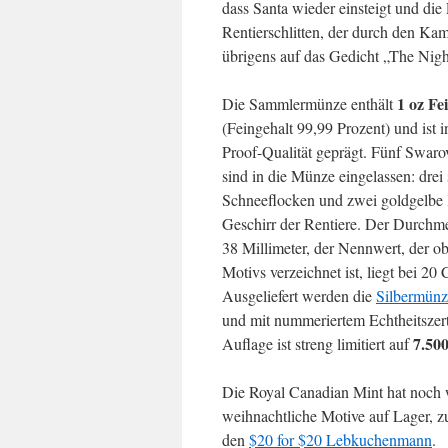
dass Santa wieder einsteigt und di
Rentierschlitten, der durch den Kam
übrigens auf das Gedicht „The Nigh
1 oz Fe
Die Sammlermünze enthält
(Feingehalt 99,99 Prozent) und ist i
Proof-Qualität geprägt. Fünf Swar
sind in die Münze eingelassen: drei 
Schneeflocken und zwei goldgelbe 
Geschirr der Rentiere. Der Durchme
38 Millimeter, der Nennwert, der o
Motivs verzeichnet ist, liegt bei 2
Ausgeliefert werden die
Silbermün
und mit nummeriertem Echtheitszert
7.50
Auflage ist streng limitiert auf
Die Royal Canadian Mint hat noch 
weihnachtliche Motive auf Lager, z
den
$20 for $20 Lebkuchenmann
.