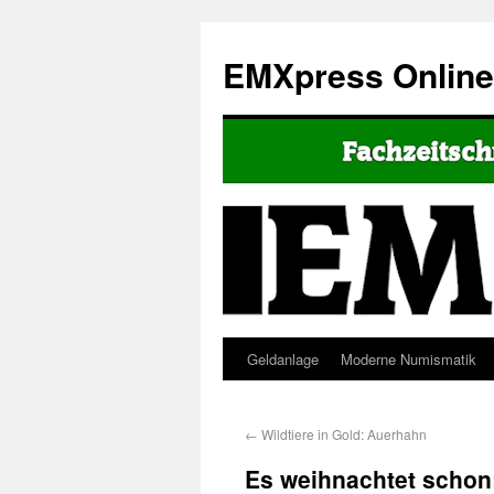
EMXpress Onlin
Geldanlage
Moderne Numismatik
←
Wildtiere in Gold: Auerhahn
Es weihnachtet schon