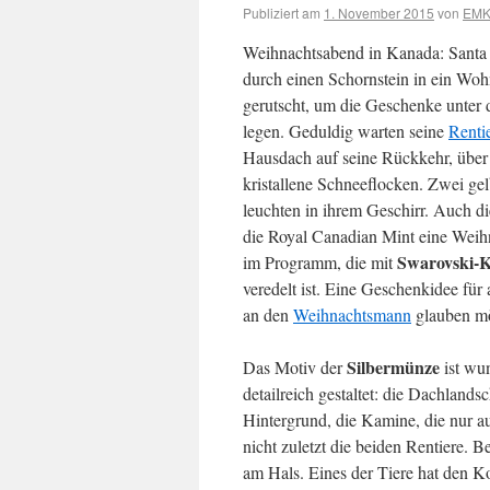
Publiziert am
1. November 2015
von
EMKu
Weihnachtsabend in Kanada: Santa 
durch einen Schornstein in ein Wo
gerutscht, um die Geschenke unter
legen. Geduldig warten seine
Renti
Hausdach auf seine Rückkehr, über
kristallene Schneeflocken. Zwei gel
leuchten in ihrem Geschirr. Auch di
die Royal Canadian Mint eine Wei
Swarovski-Kr
im Programm, die mit
veredelt ist. Eine Geschenkidee für 
an den
Weihnachtsmann
glauben m
Silbermünze
Das Motiv der
ist wu
detailreich gestaltet: die Dachlands
Hintergrund, die Kamine, die nur au
nicht zuletzt die beiden Rentiere. 
am Hals. Eines der Tiere hat den 