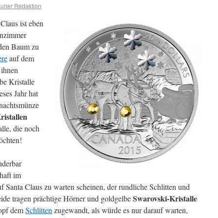
rier Redaktion
Claus ist eben
hnzimmer
 den Baum zu
ere
auf dem
 ihnen
be Kristalle
eses Jahr hat
hnachtsmünze
istallen
alle, die noch
öchten!
nderbar
chaft im
f Santa Claus zu warten scheinen, der rundliche Schlitten und
Swarovski-Kristalle
Beide tragen prächtige Hörner und goldgelbe
Kopf dem
Schlitten
zugewandt, als würde es nur darauf warten,