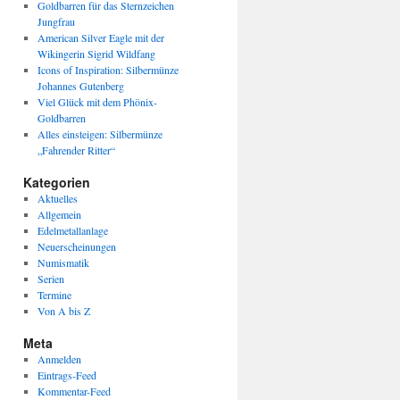
Goldbarren für das Sternzeichen
Jungfrau
American Silver Eagle mit der
Wikingerin Sigrid Wildfang
Icons of Inspiration: Silbermünze
Johannes Gutenberg
Viel Glück mit dem Phönix-
Goldbarren
Alles einsteigen: Silbermünze
„Fahrender Ritter“
Kategorien
Aktuelles
Allgemein
Edelmetallanlage
Neuerscheinungen
Numismatik
Serien
Termine
Von A bis Z
Meta
Anmelden
Eintrags-Feed
Kommentar-Feed