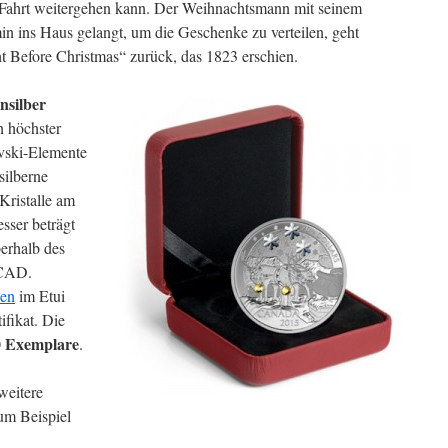
e Fahrt weitergehen kann. Der Weihnachtsmann mit seinem
in ins Haus gelangt, um die Geschenke zu verteilen, geht
t Before Christmas“ zurück, das 1823 erschien.
insilber
n höchster
ovski-Elemente
silberne
Kristalle am
sser beträgt
berhalb des
0 CAD.
zen
im Etui
ifikat. Die
0 Exemplare
.
weitere
um Beispiel