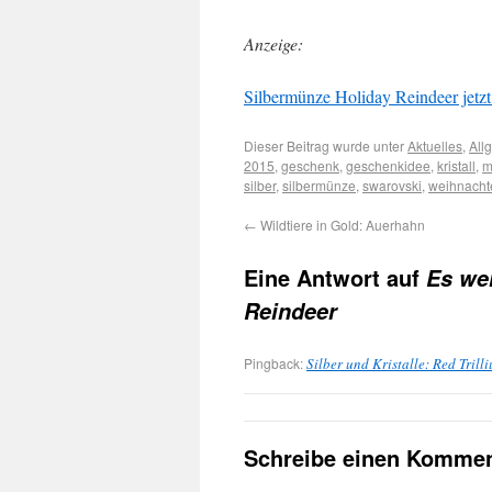
Anzeige:
Silbermünze Holiday Reindeer jetzt 
Dieser Beitrag wurde unter
Aktuelles
,
All
2015
,
geschenk
,
geschenkidee
,
kristall
,
m
silber
,
silbermünze
,
swarovski
,
weihnacht
←
Wildtiere in Gold: Auerhahn
Eine Antwort auf
Es we
Reindeer
Pingback:
Silber und Kristalle: Red Tril
Schreibe einen Kommen