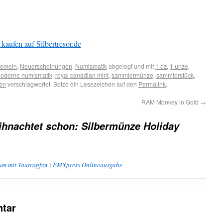
kaufen auf Silbertresor.de
gemein
,
Neuerscheinungen
,
Numismatik
abgelegt und mit
1 oz
,
1 unze
,
oderne numismatik
,
royal canadian mint
,
sammlermünze
,
sammlerstück
,
en
verschlagwortet. Setze ein Lesezeichen auf den
Permalink
.
RAM Monkey in Gold
→
ihnachtet schon: Silbermünze Holiday
lium mit Tautropfen | EMXpress Onlineausgabe
tar