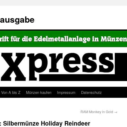
eausgabe
Von A bis Z
Münzen kaufen
Impressum
Datenschutz
RAM Monkey in Gold
→
: Silbermünze Holiday Reindeer