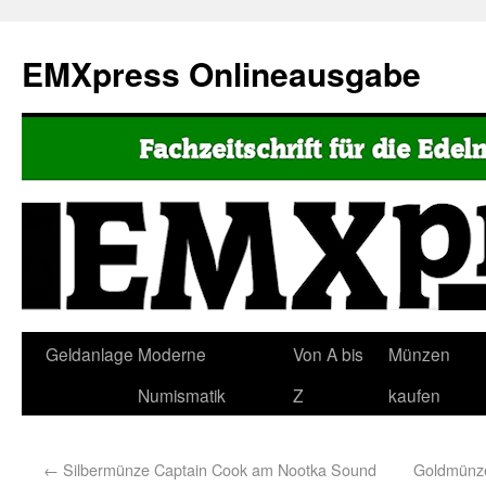
EMXpress Onlineausgabe
Geldanlage
Moderne
Von A bis
Münzen
Numismatik
Z
kaufen
←
Silbermünze Captain Cook am Nootka Sound
Goldmünze