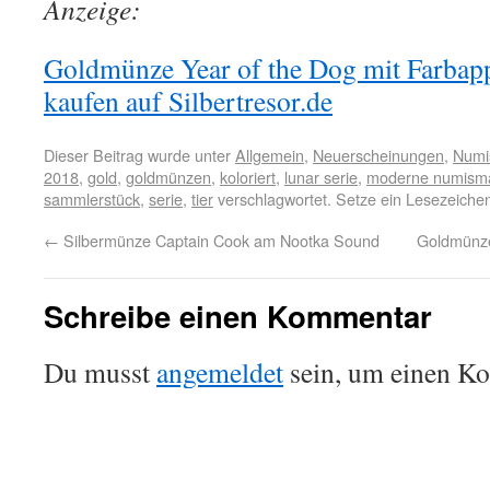
Anzeige:
Goldmünze Year of the Dog mit Farbappl
kaufen auf Silbertresor.de
Dieser Beitrag wurde unter
Allgemein
,
Neuerscheinungen
,
Numi
2018
,
gold
,
goldmünzen
,
koloriert
,
lunar serie
,
moderne numisma
sammlerstück
,
serie
,
tier
verschlagwortet. Setze ein Lesezeiche
←
Silbermünze Captain Cook am Nootka Sound
Goldmünze
Schreibe einen Kommentar
Du musst
angemeldet
sein, um einen K