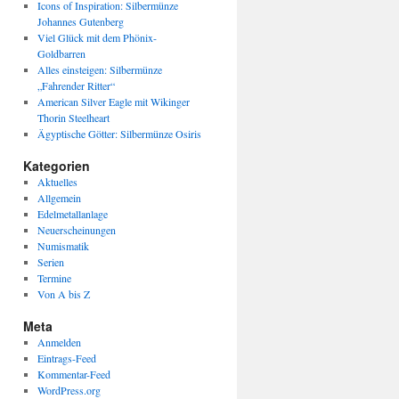
Icons of Inspiration: Silbermünze
Johannes Gutenberg
Viel Glück mit dem Phönix-
Goldbarren
Alles einsteigen: Silbermünze
„Fahrender Ritter“
American Silver Eagle mit Wikinger
Thorin Steelheart
Ägyptische Götter: Silbermünze Osiris
Kategorien
Aktuelles
Allgemein
Edelmetallanlage
Neuerscheinungen
Numismatik
Serien
Termine
Von A bis Z
Meta
Anmelden
Eintrags-Feed
Kommentar-Feed
WordPress.org