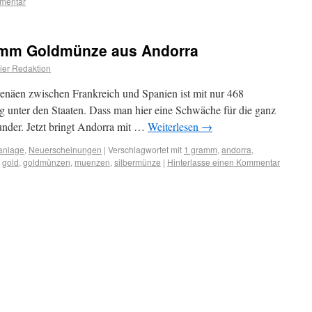
mmentar
Gramm Goldmünze aus Andorra
er Redaktion
enäen zwischen Frankreich und Spanien ist mit nur 468
 unter den Staaten. Dass man hier eine Schwäche für die ganz
under. Jetzt bringt Andorra mit …
Weiterlesen
→
anlage
,
Neuerscheinungen
|
Verschlagwortet mit
1 gramm
,
andorra
,
,
gold
,
goldmünzen
,
muenzen
,
silbermünze
|
Hinterlasse einen Kommentar