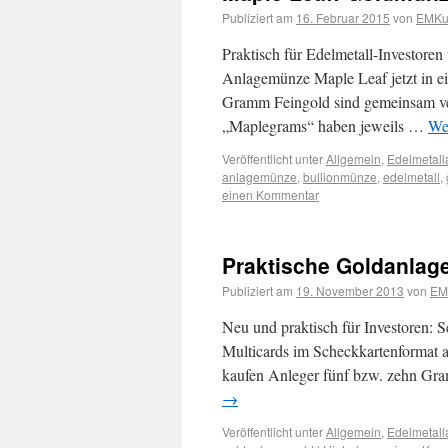
Publiziert am
16. Februar 2015
von
EMKur
Praktisch für Edelmetall-Investoren
Anlagemünze Maple Leaf jetzt in e
Gramm Feingold sind gemeinsam ver
„Maplegrams“ haben jeweils …
We
Veröffentlicht unter
Allgemein
,
Edelmetall
anlagemünze
,
bullionmünze
,
edelmetall
,
einen Kommentar
Praktische Goldanlage
Publiziert am
19. November 2013
von
EM
Neu und praktisch für Investoren: 
Multicards im Scheckkartenformat 
kaufen Anleger fünf bzw. zehn Gra
→
Veröffentlicht unter
Allgemein
,
Edelmetall