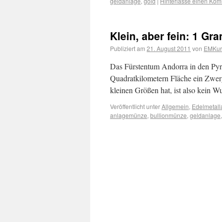
geldanlage
,
gold
|
Hinterlasse einen Ko
Klein, aber fein: 1 
Publiziert am
21. August 2011
von
EMKuri
Das Fürstentum Andorra in den Pyr
Quadratkilometern Fläche ein Zwerg
kleinen Größen hat, ist also kein W
Veröffentlicht unter
Allgemein
,
Edelmetall
anlagemünze
,
bullionmünze
,
geldanlage