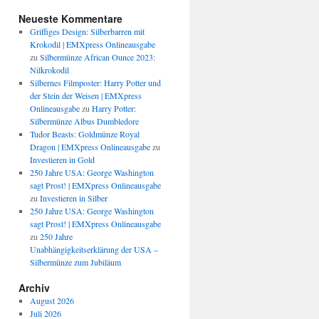
Neueste Kommentare
Griffiges Design: Silberbarren mit
Krokodil | EMXpress Onlineausgabe
zu
Silbermünze African Ounce 2023:
Nilkrokodil
Silbernes Filmposter: Harry Potter und
der Stein der Weisen | EMXpress
Onlineausgabe
zu
Harry Potter:
Silbermünze Albus Dumbledore
Tudor Beasts: Goldmünze Royal
Dragon | EMXpress Onlineausgabe
zu
Investieren in Gold
250 Jahre USA: George Washington
sagt Prost! | EMXpress Onlineausgabe
zu
Investieren in Silber
250 Jahre USA: George Washington
sagt Prost! | EMXpress Onlineausgabe
zu
250 Jahre
Unabhängigkeitserklärung der USA –
Silbermünze zum Jubiläum
Archiv
August 2026
Juli 2026