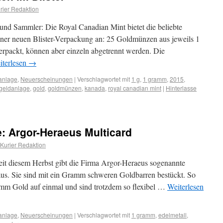
ier Redaktion
 und Sammler: Die Royal Canadian Mint bietet die beliebte
iner neuen Blister-Verpackung an: 25 Goldmünzen aus jeweils 1
packt, können aber einzeln abgetrennt werden. Die
iterlesen
→
anlage
,
Neuerscheinungen
|
Verschlagwortet mit
1 g
,
1 gramm
,
2015
,
geldanlage
,
gold
,
goldmünzen
,
kanada
,
royal canadian mint
|
Hinterlasse
: Argor-Heraeus Multicard
Kurier Redaktion
Seit diesem Herbst gibt die Firma Argor-Heraeus sogenannte
aus. Sie sind mit ein Gramm schweren Goldbarren bestückt. So
mm Gold auf einmal und sind trotzdem so flexibel …
Weiterlesen
anlage
,
Neuerscheinungen
|
Verschlagwortet mit
1 gramm
,
edelmetall
,