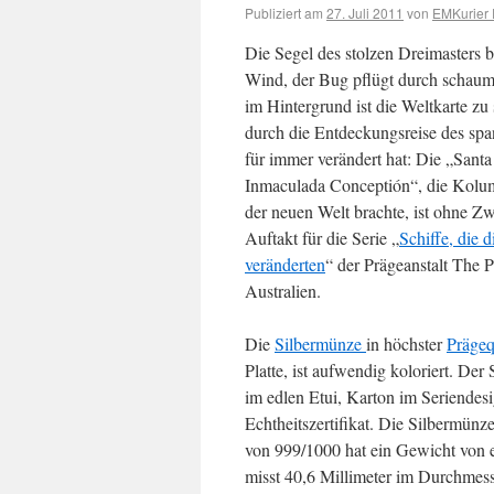
Publiziert am
27. Juli 2011
von
EMKurier 
Die Segel des stolzen Dreimasters b
Wind, der Bug pflügt durch schaum
im Hintergrund ist die Weltkarte zu 
durch die Entdeckungsreise des spa
für immer verändert hat: Die „Santa
Inmaculada Conceptión“, die Kolum
der neuen Welt brachte, ist ohne Zw
Auftakt für die Serie „
Schiffe, die d
veränderten
“ der Prägeanstalt The P
Australien.
Die
Silbermünze
in höchster
Prägeq
Platte, ist aufwendig koloriert. Der
im edlen Etui, Karton im Seriendes
Echtheitszertifikat. Die Silbermünze
von 999/1000 hat ein Gewicht von 
misst 40,6 Millimeter im Durchmesse