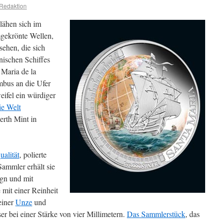
Redaktion
lähen sich im
gekrönte Wellen,
sehen, die sich
nischen Schiffes
 Maria de la
bus an die Ufer
eifel ein würdiger
ie Welt
erth Mint in
ualität
, polierte
 Sammler erhält sie
ign und mit
 mit einer Reinheit
einer
Unze
und
r bei einer Stärke von vier Millimetern.
Das Sammlerstück
, das