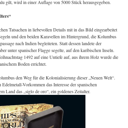
valu gilt, wird in einer Auflage von 5000 Stück herausgegeben.
lters“
en Tatsachen in liebevollen Details mit in das Bild eingearbeitet
 Segeln und den beiden Karavellen im Hintergrund, die Kolumbus
assage nach Indien begleiteten. Statt dessen landete der
ber unter spanischer Flagge segelte, auf den karibischen Inseln.
Weihnachtstag 1492 auf eine Untiefe auf, aus ihrem Holz wurde die
kanischem Boden errichtet.
olumbus den Weg für die Kolonialisierung dieser „Neuen Welt“.
n Edelmetall-Vorkommen das Interesse der spanischen
m Land das „siglo de oro“, ein goldenes Zeitalter.