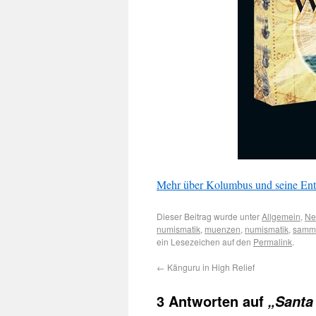
Mehr über Kolumbus und seine Entd
Dieser Beitrag wurde unter
Allgemein
,
Ne
numismatik
,
muenzen
,
numismatik
,
samm
ein Lesezeichen auf den
Permalink
.
←
Känguru in High Relief
3 Antworten auf
„Santa 