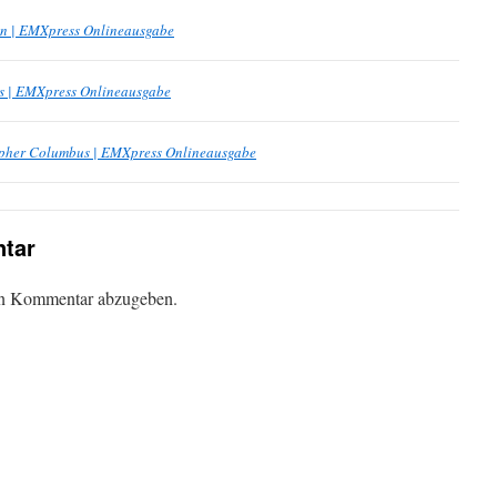
ten | EMXpress Onlineausgabe
s | EMXpress Onlineausgabe
topher Columbus | EMXpress Onlineausgabe
tar
en Kommentar abzugeben.