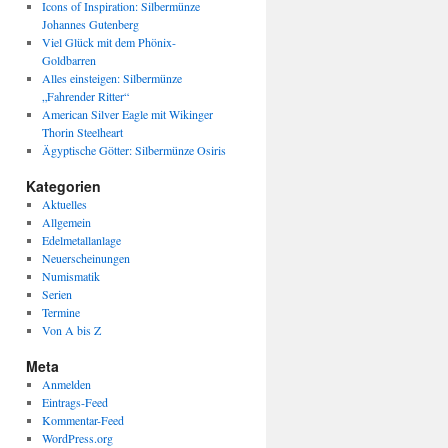
Icons of Inspiration: Silbermünze
Johannes Gutenberg
Viel Glück mit dem Phönix-
Goldbarren
Alles einsteigen: Silbermünze
„Fahrender Ritter“
American Silver Eagle mit Wikinger
Thorin Steelheart
Ägyptische Götter: Silbermünze Osiris
Kategorien
Aktuelles
Allgemein
Edelmetallanlage
Neuerscheinungen
Numismatik
Serien
Termine
Von A bis Z
Meta
Anmelden
Eintrags-Feed
Kommentar-Feed
WordPress.org