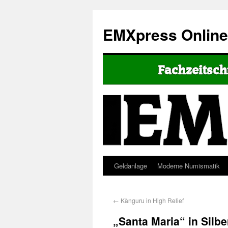
EMXpress Onlin
Geldanlage
Moderne Numismatik
←
Känguru in High Relief
„Santa Maria“ in Silbe