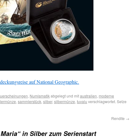
eckungsreise auf National Geographic.
uerscheinungen
,
Numismatik
abgelegt und mit
australien
,
moderne
lermünze
,
sammlerstück
,
silber
,
silbermünze
,
tuvalu
verschlagwortet. Setze
Rendite
→
Maria“ in Silber zum Serienstart