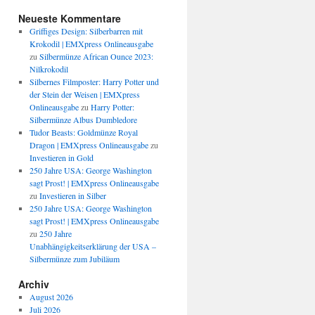
Neueste Kommentare
Griffiges Design: Silberbarren mit
Krokodil | EMXpress Onlineausgabe
zu
Silbermünze African Ounce 2023:
Nilkrokodil
Silbernes Filmposter: Harry Potter und
der Stein der Weisen | EMXpress
Onlineausgabe
zu
Harry Potter:
Silbermünze Albus Dumbledore
Tudor Beasts: Goldmünze Royal
Dragon | EMXpress Onlineausgabe
zu
Investieren in Gold
250 Jahre USA: George Washington
sagt Prost! | EMXpress Onlineausgabe
zu
Investieren in Silber
250 Jahre USA: George Washington
sagt Prost! | EMXpress Onlineausgabe
zu
250 Jahre
Unabhängigkeitserklärung der USA –
Silbermünze zum Jubiläum
Archiv
August 2026
Juli 2026